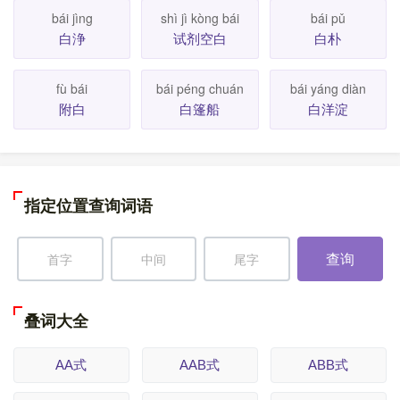
bái jìng
shì jì kòng bái
bái pǔ
白浄
试剂空白
白朴
fù bái
bái péng chuán
bái yáng diàn
附白
白篷船
白洋淀
指定位置查询词语
查询
叠词大全
AA式
AAB式
ABB式