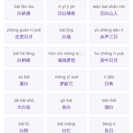
bái fán lóu
rì yǐ jì yè
wán bái shān rén
白矾楼
日以继夜
完白山人
zhōng guàn rì yuè
bái jǐng
yú shēng sān rì
忠贯日月
白颈
余声三日
bái hè fēng
hún chí mèng xiăng
hú zhōng rì yuè
白鹤峰
魂驰梦想
壶中日月
sù bái
mèng yǐ xué
rì jiăo
素白
梦蚁穴
日角
dà bái shǔ
gè bái
bān bái
大白鼠
各白
颁白
bái fù
bái máng
liáng rì
白附
白忙
良日