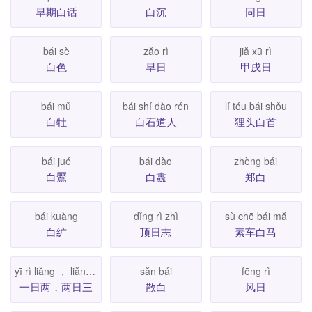
早期白话
白沉
同日
bái sè
zăo rì
jiă xū rì
白色
早日
甲戌日
bái mǔ
bái shí dào rén
lí tóu bái shǒu
白牡
白石道人
狸头白首
bái jué
bái dào
zhèng bái
白鷢
白纛
郑白
bái kuàng
dǐng rì zhì
sù chē bái mă
白纩
顶日志
素车白马
yī rì liăng ， liăng rì sān
săn bái
fēng rì
一日两，两日三
散白
风日