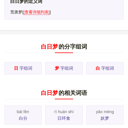
白日梦的近义词
荒唐梦
[
[查看详细列表]
]
白日梦
的分字组词
日
字组词
梦
字组词
白
字组词
白日梦
的相关词语
bái fēn
rì huán shí
yāo mèng
白分
日环食
妖梦