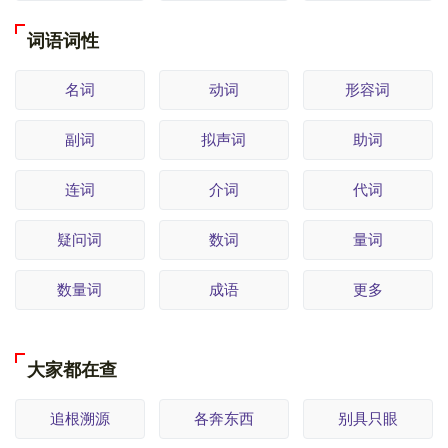
词语词性
名词
动词
形容词
副词
拟声词
助词
连词
介词
代词
疑问词
数词
量词
数量词
成语
更多
大家都在查
追根溯源
各奔东西
别具只眼