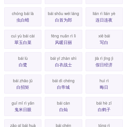
chóng bái là
bái shǒu wéi láng
lián rì lián yè
虫白蜡
白首为郎
连日连夜
cuì yù bái cài
fēng nuăn rì lì
xiě bái
翠玉白菜
风暖日丽
写白
bái lù
bái yī zhàn shì
jià rì jīng jì
白鹭
白衣战士
假日经济
bái zhāo jǔ
bái dì chéng
huì rì
白招矩
白帝城
晦日
guǐ mǐ rì yăn
bái càn
bái hè zǐ
鬼米日眼
白灿
白鹤子
zăo qī bái huà
bái chén
tóng rì