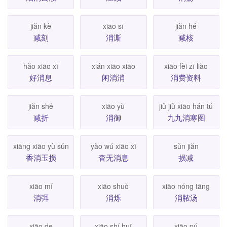
jiăn kè
xiāo sī
jiăn hé
减刻
消澌
减核
hăo xiāo xī
xián xiāo xiāo
xiāo fèi zī liào
好消息
闲消消
消费资料
jiăn shé
xiāo yù
jiǔ jiǔ xiāo hán tú
减折
消御
九九消寒图
xiāng xiāo yù sǔn
yăo wú xiāo xī
sǔn jiăn
香消玉损
杳无消息
损减
xiāo mǐ
xiāo shuò
xiāo nóng tāng
消弭
消烁
消脓汤
xiāo de
xiāo shí huī
xiāo pú