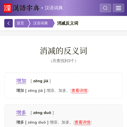
汉语词典
消减反义词
首页
汉语词典
消减的反义词
共查找到3个
增加
zēng jiā
增加 [ zēng jiā ]
增添、加多。
[
查看详情
]
增多
zēng duō
增多 [ zēng duō ]
增添、加多。
[
查看详情
]