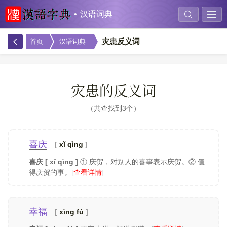
汉语词典
灾患反义词
首页
汉语词典
灾患的反义词
共查找到3个
喜庆
xǐ qìng
喜庆 [ xǐ qìng ]
①.庆贺，对别人的喜事表示庆贺。②.值
得庆贺的事。
[
查看详情
]
幸福
xìng fú