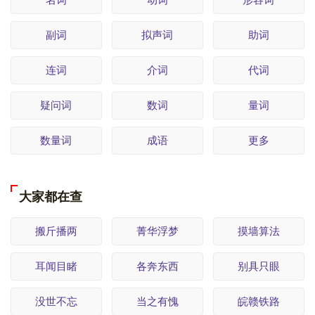
副词
拟声词
助词
连词
介词
代词
疑问词
数词
量词
数量词
成语
更多
大家都在查
搬斤播两
菁华浮梦
摸墙算法
耳闻目睹
各奔东西
别具只眼
没世不忘
当之有愧
皖赣铁路