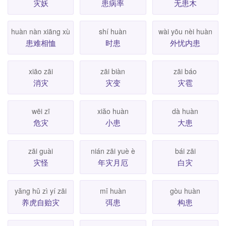
灾妖
患病率
无患木
huàn nàn xiāng xù
shí huàn
wài yōu nèi huàn
患难相恤
时患
外忧内患
xiāo zāi
zāi biàn
zāi báo
消灾
灾变
灾雹
wēi zī
xiăo huàn
dà huàn
危灾
小患
大患
zāi guài
nián zāi yuè è
bái zāi
灾怪
年灾月厄
白灾
yăng hǔ zì yí zāi
mǐ huàn
gòu huàn
养虎自贻灾
弭患
构患