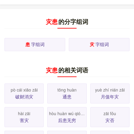
灾患
的分字组词
患
字组词
灾
字组词
灾患
的相关词语
pò cái xiāo zāi
tōng huàn
yuè zhí nián zāi
破财消灾
通患
月值年灾
hài zāi
hòu huàn wú qióng
zāi fǒu
害灾
后患无穷
灾否