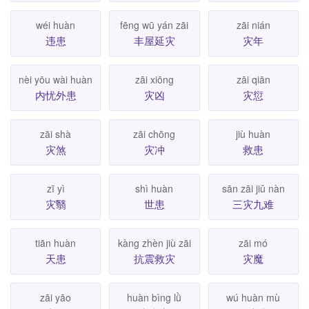
wéi huàn
fēng wū yán zāi
zāi nián
违患
丰屋延灾
灾年
nèi yōu wài huàn
zāi xiōng
zāi qiān
内忧外患
灾凶
灾愆
zāi shà
zāi chōng
jiù huàn
灾煞
灾冲
救患
zī yì
shì huàn
sān zāi jiǔ nàn
灾翳
世患
三灾九难
tiān huàn
kàng zhèn jiù zāi
zāi mó
天患
抗震救灾
灾魔
zāi yāo
huàn bìng lǜ
wú huàn mù