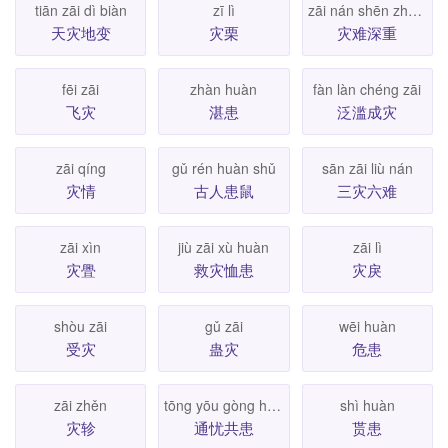
tiān zāi dì biàn
zī lì
zāi nán shēn zhòng
天灾地变
灾栗
灾难深重
fēi zāi
zhàn huàn
fàn làn chéng zāi
飞灾
湛患
泛滥成灾
zāi qíng
gǔ rén huàn shǔ
sān zāi liù nán
灾情
古人患鼠
三灾六难
zāi xìn
jiù zāi xù huàn
zāi lì
灾舋
救灾恤患
灾戾
shòu zāi
gǔ zāi
wēi huàn
受灾
蛊灾
危患
zāi zhěn
tōng yōu gòng huàn
shì huàn
灾轸
通忧共患
贳患