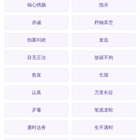
锦心绣肠
指斥
赤诚
杼柚其空
拍案叫絶
发送
目无王法
放诞不拘
愈发
乞假
认真
万里长征
歹毒
笔底龙蛇
通时达务
生不遇时