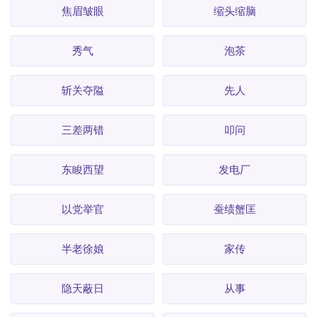
焦眉皱眼
缩头缩脑
秀气
泡茶
斩关夺隘
先人
三差两错
叩问
东睃西望
发电厂
以党举官
蚕绩蟹匡
半老徐娘
家传
隐天蔽日
从事