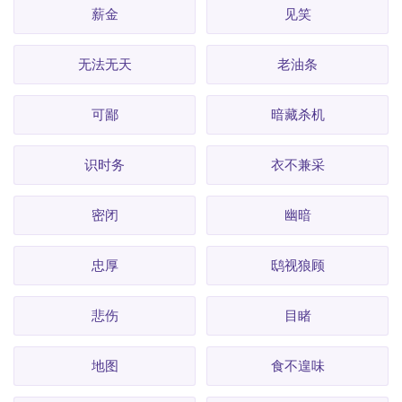
薪金
见笑
无法无天
老油条
可鄙
暗藏杀机
识时务
衣不兼采
密闭
幽暗
忠厚
鸱视狼顾
悲伤
目睹
地图
食不遑味