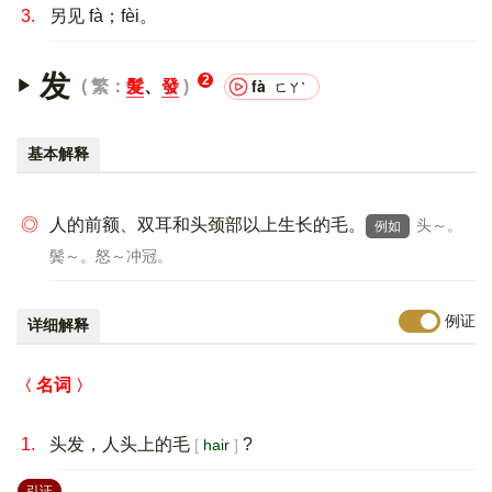
3.
另见 fà；fèi。
发
2
fà
繁：
髮
、
發
ㄈㄚˋ
基本解释
◎
人的前额、双耳和头颈部以上生长的毛。
头～。
例如
鬓～。怒～冲冠。
例证
详细解释
名词
1.
头发，人头上的毛
?
hair
：
引证