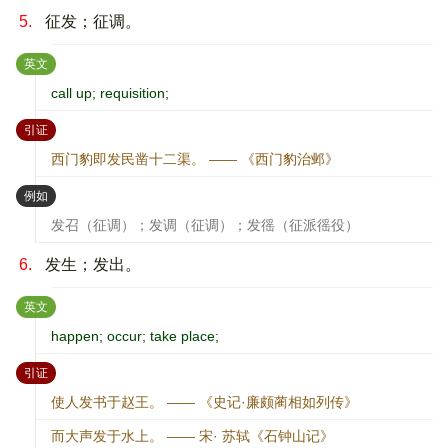
5.
征发；征调。
：
英文
call up; requisition;
：
引证
西门豹即发民凿十二渠。 —— 《西门豹治邺》
：
例如
发召（征调）；发调（征调）；发徭（征派徭役）
6.
发生；发出。
：
英文
happen; occur; take place;
：
引证
使人发书于赵王。 —— 《史记·廉颇蔺相如列传》
而大声发于水上。 —— 宋· 苏轼《石钟山记》