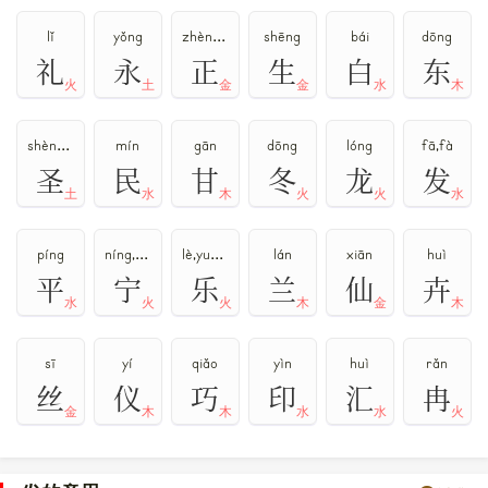
lǐ
yǒng
zhèng,zhēng
shēng
bái
dōng
礼
永
正
生
白
东
火
土
金
金
水
木
shèng,kū
mín
gān
dōng
lóng
fā,fà
圣
民
甘
冬
龙
发
土
水
木
火
火
水
píng
níng,nìng,zhù
lè,yuè,yào,lào
lán
xiān
huì
平
宁
乐
兰
仙
卉
水
火
火
木
金
木
sī
yí
qiǎo
yìn
huì
rǎn
丝
仪
巧
印
汇
冉
金
木
木
水
水
火