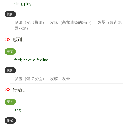
sing; play;
：
例如
发调（发出曲调）；发猛（高亢清扬的乐声）；发梁（歌声绕
梁不绝）
32.
感到 。
：
英文
feel; have a feeling;
：
例如
发虚（饿得发慌）；发软；发晕
33.
行动 。
：
英文
act;
：
例如