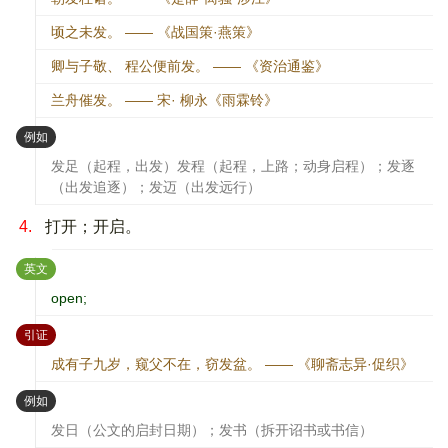
顷之未发。 —— 《战国策·燕策》
卿与子敬、 程公便前发。 —— 《资治通鉴》
兰舟催发。 —— 宋· 柳永《雨霖铃》
：
例如
发足（起程，出发）发程（起程，上路；动身启程）；发逐
（出发追逐）；发迈（出发远行）
4.
打开；开启。
：
英文
open;
：
引证
成有子九岁，窥父不在，窃发盆。 —— 《聊斋志异·促织》
：
例如
发日（公文的启封日期）；发书（拆开诏书或书信）