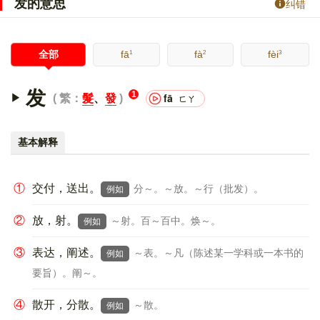
发的意思
纠错
1
2
3
全部
fā
fà
fèi
发
1
fā
繁：
髮
、
發
ㄈㄚ
基本解释
①
交付，送出。
分～。～放。～行（批发）。
例如
②
放，射。
～射。百～百中。焕～。
例如
③
表达，阐述。
～表。～凡（陈述某一学科或一本书的
例如
要旨）。阐～。
④
散开，分散。
～散。
例如