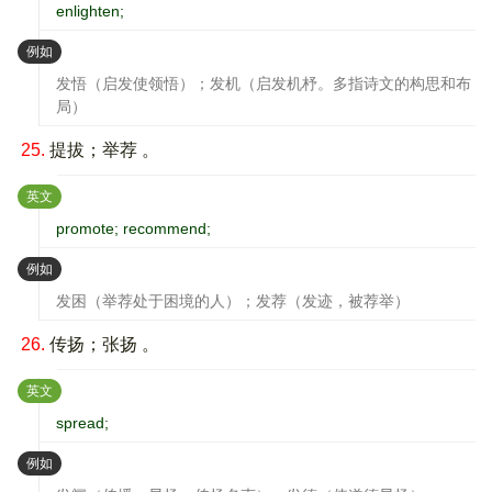
enlighten;
：
例如
发悟（启发使领悟）；发机（启发机杼。多指诗文的构思和布
局）
25.
提拔；举荐 。
：
英文
promote; recommend;
：
例如
发困（举荐处于困境的人）；发荐（发迹，被荐举）
26.
传扬；张扬 。
：
英文
spread;
：
例如