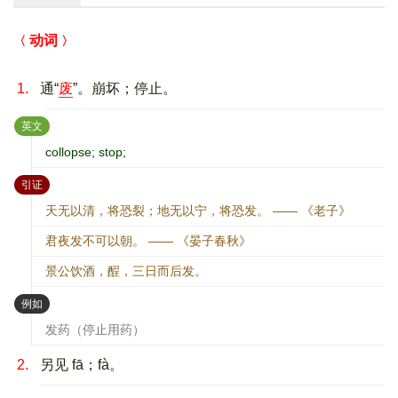
动词
1.
通“
废
”。崩坏；停止。
：
英文
collopse; stop;
：
引证
天无以清，将恐裂；地无以宁，将恐发。 —— 《老子》
君夜发不可以朝。 —— 《晏子春秋》
景公饮酒，酲，三日而后发。
：
例如
发药（停止用药）
2.
另见 fā；fà。