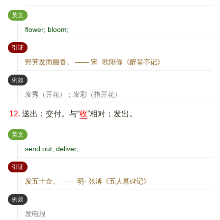
：
英文
flower; bloom;
：
引证
野芳发而幽香。 —— 宋· 欧阳修《醉翁亭记》
：
例如
发秀（开花）；发彩（指开花）
12.
送出；交付。与“
收
”相对；发出。
：
英文
send out; deliver;
：
引证
发五十金。 —— 明· 张溥《五人墓碑记》
：
例如
发电报