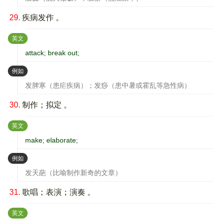
29.
疾病发作 。
：
英文
attack; break out;
：
例如
发脾寒（患疟疾病）；发痧（患中暑或霍乱等急性病）
30.
制作；拟定 。
：
英文
make; elaborate;
：
例如
发天葩（比喻制作新奇的文章）
31.
歌唱；表演；演奏 。
：
英文