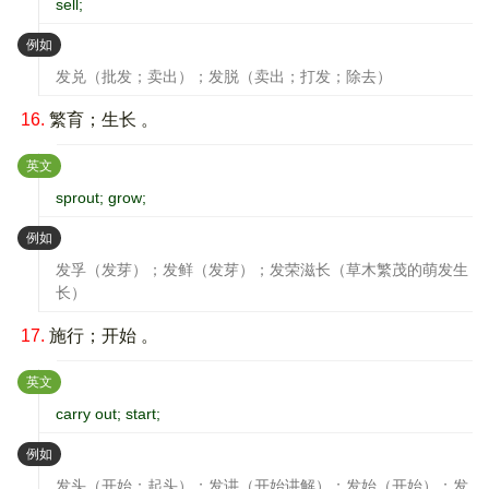
sell;
：
例如
发兑（批发；卖出）；发脱（卖出；打发；除去）
16.
繁育；生长 。
：
英文
sprout; grow;
：
例如
发孚（发芽）；发鲜（发芽）；发荣滋长（草木繁茂的萌发生
长）
17.
施行；开始 。
：
英文
carry out; start;
：
例如
发头（开始；起头）；发讲（开始讲解）；发始（开始）；发