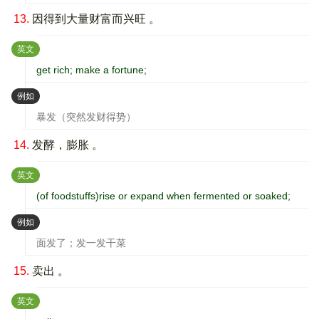
13.
因得到大量财富而兴旺 。
：
英文
get rich; make a fortune;
：
例如
暴发（突然发财得势）
14.
发酵，膨胀 。
：
英文
(of foodstuffs)rise or expand when fermented or soaked;
：
例如
面发了；发一发干菜
15.
卖出 。
：
英文