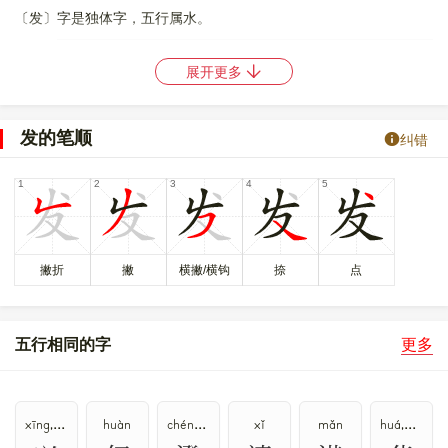
〔发〕字是独体字，五行属水。
〔发〕字造字法是形声。本义是放箭。
展开更多
〔发〕字仓颉码是
IVKE
，五笔是
NTCY
，四角号码是
23407
，郑码
是
ZMXS
，中文电码是
4099
，区位码是
2302
。
发的笔顺
纠错
〔发〕字的UNICODE是
U+53D1
，位于UNICODE的
中日韩统一表
意文字 (基本汉字)
，10进制： 21457，UTF-32：
000053D1，UTF-8：E5 8F 91。
〔发〕字在
《通用规范汉字表》
的
一级字表
中，序号
0339
，属
常
用字
。
撇折
撇
横撇/横钩
捺
点
發
髮
〔发〕字反义词是
收、字、领、收
，异体字是
、
。
五行相同的字
更多
xīng,xìng
huàn
chéng,dèng
xǐ
mǎn
huá,huà,huā