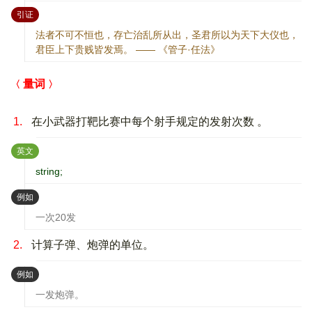
：
引证
法者不可不恒也，存亡治乱所从出，圣君所以为天下大仪也，
君臣上下贵贱皆发焉。 —— 《管子·任法》
量词
1.
在小武器打靶比赛中每个射手规定的发射次数 。
：
英文
string;
：
例如
一次20发
2.
计算子弹、炮弹的单位。
：
例如
一发炮弹。