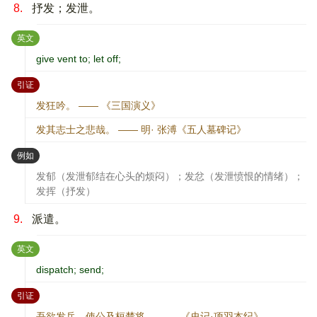
8.
抒发；发泄。
：
英文
give vent to; let off;
：
引证
发狂吟。 —— 《三国演义》
发其志士之悲哉。 —— 明· 张溥《五人墓碑记》
：
例如
发郁（发泄郁结在心头的烦闷）；发忿（发泄愤恨的情绪）；
发挥（抒发）
9.
派遣。
：
英文
dispatch; send;
：
引证
吾欲发兵，使公及桓楚将。 —— 《史记·项羽本纪》