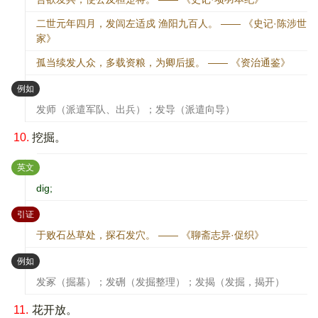
二世元年四月，发闾左适戍 渔阳九百人。 —— 《史记·陈涉世
家》
孤当续发人众，多载资粮，为卿后援。 —— 《资治通鉴》
：
例如
发师（派遣军队、出兵）；发导（派遣向导）
10.
挖掘。
：
英文
dig;
：
引证
于败石丛草处，探石发穴。 —— 《聊斋志异·促织》
：
例如
发冢（掘墓）；发硎（发掘整理）；发揭（发掘，揭开）
11.
花开放。