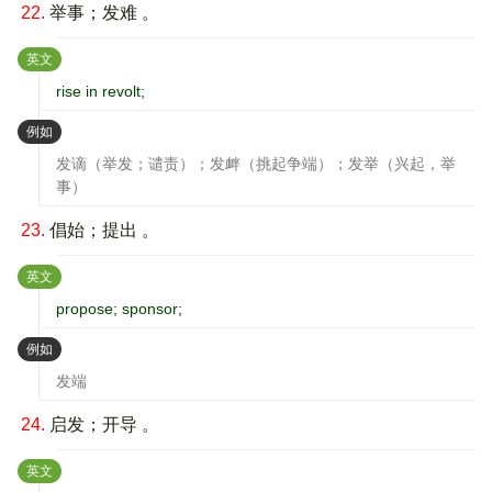
22.
举事；发难 。
：
英文
rise in revolt;
：
例如
发谪（举发；谴责）；发衅（挑起争端）；发举（兴起，举
事）
23.
倡始；提出 。
：
英文
propose; sponsor;
：
例如
发端
24.
启发；开导 。
：
英文