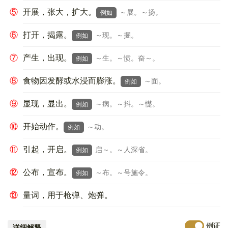
⑤
开展，张大，扩大。
～展。～扬。
例如
⑥
打开，揭露。
～现。～掘。
例如
⑦
产生，出现。
～生。～愤。奋～。
例如
⑧
食物因发酵或水浸而膨涨。
～面。
例如
⑨
显现，显出。
～病。～抖。～憷。
例如
⑩
开始动作。
～动。
例如
⑪
引起，开启。
启～。～人深省。
例如
⑫
公布，宣布。
～布。～号施令。
例如
⑬
量词，用于枪弹、炮弹。
例证
详细解释