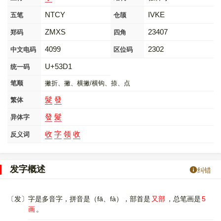
NTCY
IVKE
五笔
仓颉
ZMXS
23407
郑码
四角
4099
2302
中文电码
区位码
U+53D1
统一码
笔顺
撇折、撇、横撇/横钩、捺、点
髮
發
繁体
發
髮
异体字
收
字
领
收
反义词
发字概述
纠错
〔发〕字是多音字，拼音是（fā、fà），部首是
又部
，总笔画是
5
画
。