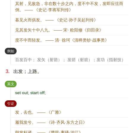
其射，见敌急，非在数十步之内，度不中不发，发即应弦而
倒。 —— 《史记·李将军列传》
暮见火而俱发。 —— 《史记·孙子吴起列传》
见其发矢十中八九。 —— 宋· 欧阳修《归田录》
度不中而轻发。 —— 清· 徐珂《清稗类钞·战事类》
：
例如
百发百中； 发矢（射箭）； 发箭（射箭）；发功（指射技）
3.
出发；上路。
：
英文
set out; start off;
：
引证
发，去也。 —— 《广雅》
履我发兮。 —— 《诗·齐风·东方之日》
朝发枉诸。 —— 《楚辞·离骚·涉江》