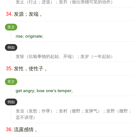
发止（行止；进退）；发乔（做出滑稽可笑的动作）
34.
发源；发端 。
：
英文
rise; originate;
：
例如
发轸（比喻事物的起始、开端）；发岁（一年起始）
35.
发性，使性子 。
：
英文
get angry; lose one's temper;
：
例如
发业（发怒；作孽）；发村（撒野；发脾气）；发野（撒野；
蛮不讲理）
36.
流露感情 。