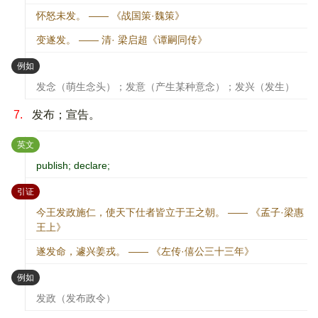
怀怒未发。 —— 《战国策·魏策》
变遂发。 —— 清· 梁启超《谭嗣同传》
：
例如
发念（萌生念头）；发意（产生某种意念）；发兴（发生）
7.
发布；宣告。
：
英文
publish; declare;
：
引证
今王发政施仁，使天下仕者皆立于王之朝。 —— 《孟子·梁惠
王上》
遂发命，遽兴姜戎。 —— 《左传·僖公三十三年》
：
例如
发政（发布政令）