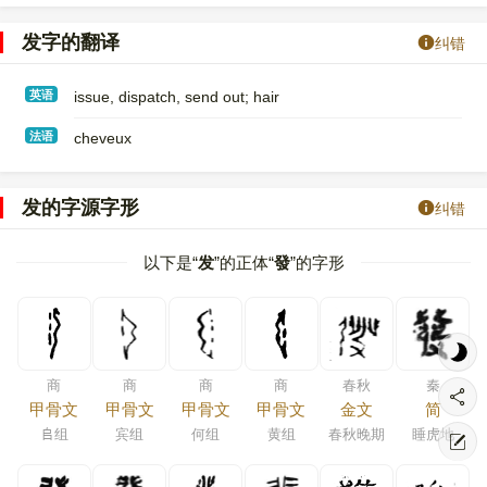
发字的翻译
纠错
英语
issue, dispatch, send out; hair
法语
cheveux
发的字源字形
纠错
以下是“
发
”的正体“
發
”的字形
商
商
商
商
春秋
秦
甲骨文
甲骨文
甲骨文
甲骨文
金文
简
𠂤组
宾组
何组
黄组
春秋晚期
睡虎地