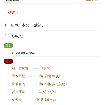
动词
1.
形声。本义： 放箭。
2.
同本义。
：
英文
shoot an arrow;
：
引证
發，射发也。 —— 《说文》
壹发五豝。 —— 《诗·召南·驺虞》
发彼有的。 —— 《诗·小雅·宾之初筵》
循声而发。 —— 《礼记·射义》
矢四发。 —— 《汉书·匈奴传》