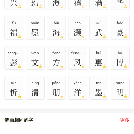
兴
幻
澄
禧
满
华
吉
吉
吉
吉
吉
吉
fú
miǎn
hǎi
hào
wǔ
háo
福
冕
海
灏
武
豪
吉
吉
吉
吉
吉
péng,bāng
wén
fāng
fēng,fěng
huì
bó
彭
文
方
风
惠
博
吉
吉
吉
吉
吉
吉
xīn
qīng
péng
yáng
mò
míng
忻
清
朋
洋
墨
明
吉
吉
吉
吉
吉
笔画相同的字
更多