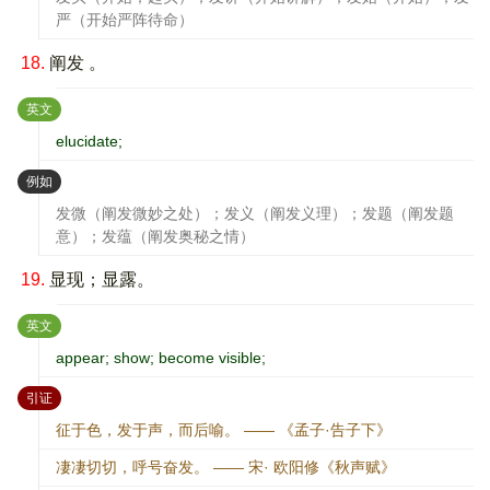
严（开始严阵待命）
18.
阐发 。
：
英文
elucidate;
：
例如
发微（阐发微妙之处）；发义（阐发义理）；发题（阐发题
意）；发蕴（阐发奥秘之情）
19.
显现；显露。
：
英文
appear; show; become visible;
：
引证
征于色，发于声，而后喻。 —— 《孟子·告子下》
凄凄切切，呼号奋发。 —— 宋· 欧阳修《秋声赋》