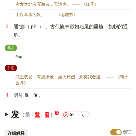
穷发之北有冥海者，天池也。 —— 《庄子》
山以草木为发。 —— 《地理书》
3.
通“旆（ pèi ）”。古代旐末形如燕尾的垂旒；旗帜的通
称。
：
英文
flag;
：
引证
武王载发，有虔秉钺；如火烈烈，则莫我敢遏。 —— 《荀子·
议兵》
4.
另见 fā；fèi。
发
3
fèi
繁：
髮
、
發
ㄈㄟˋ
例证
详细解释