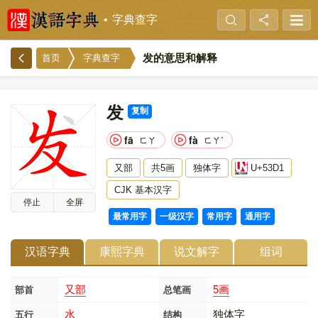
字典查字
发的意思和解释
首页
字典查字
发
复制
fā
fà
ㄈㄚ
ㄈㄚˋ
又部
共5画
独体字
U+53D1
CJK 基本汉字
停止
全屏
最常用字
一级汉字
常用字
通用字
汉语字典
康熙字典
说文解字
组词
又部
5画
部首
总笔画
水
独体字
五行
结构