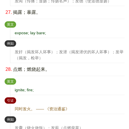
发闻（传播；显扬；传扬名声）；发德（使道德显扬）
27.
揭露；暴露。
：
英文
expose; lay bare;
：
例如
发奸（揭发坏人坏事）；发潜（揭发潜伏的坏人坏事）；发举
（揭发，检举）
28.
点燃；燃烧起来。
：
英文
ignite; fire;
：
引证
同时发火。 —— 《资治通鉴》
：
例如
发爨（烧火做饭）；发薪（点燃柴草）