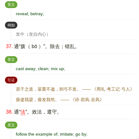
：
英文
reveal; betray;
：
例如
发中（发自内心）
37.
通“拨（ bō ）”。除去；错乱。
：
英文
cast away; clean; mix up;
：
引证
居干之道，菑栗不迤，则弓不发。 —— 《周礼·考工记·弓人》
毋逝我梁，毋发我笱。 —— 《诗·邶风·谷风》
38.
通“
法
”。效法，遵守。
：
英文
follow the example of; imitate; go by;