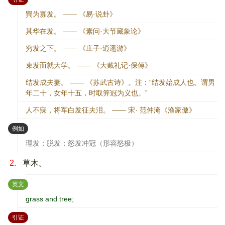
巽为寡发。 —— 《易·说卦》
其华在发。 —— 《素问·大节藏象论》
穷发之下。 —— 《庄子·逍遥游》
束发而就大学。 —— 《大戴礼记·保傅》
结发成夫妻。 —— 《苏武古诗》。注：“结发始成人也。谓男
年二十，女年十五，时取笄冠为义也。”
人不寐，将军白发征夫泪。 —— 宋· 范仲淹《渔家傲》
：
例如
理发；脱发；怒发冲冠（形容怒极）
2.
草木。
：
英文
grass and tree;
：
引证