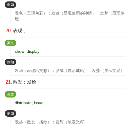
：
例如
发色（呈现色彩）；发迷（显现迷惘的神情）；发梦（显现梦
境）
20.
表现 。
：
英文
show; display;
：
例如
发华（表现出文彩）；发威（显示威风）；发藻（显示文采）
21.
散发；发给 。
：
英文
distribute; issue;
：
例如
发越（散发，播散）；发辉（散发光辉）