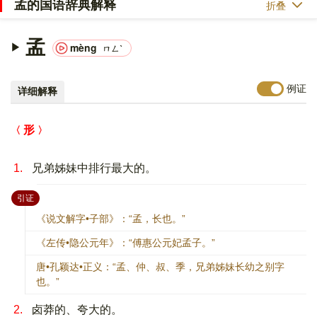
孟的国语辞典解释
折叠
孟
mèng
ㄇㄥˋ
例证
详细解释
形
1.
兄弟姊妹中排行最大的。
：
引证
《说文解字•子部》：“孟，长也。”
《左传•隐公元年》：“傅惠公元妃孟子。”
唐•孔颖达•正义：“孟、仲、叔、季，兄弟姊妹长幼之别字
也。”
2.
卤莽的、夸大的。