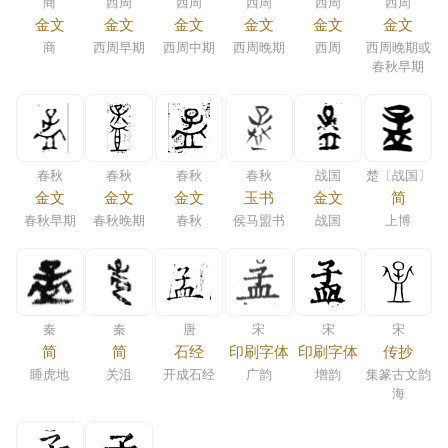
商
西周
西周
西周
西周
西周
金文
金文
金文
金文
金文
金文
商
西周早期
西周中期
西周晚期
西周
西周晚期或
春秋早期
春秋
春秋
春秋
春秋
战国
楚〔战国〕
金文
金文
金文
玉书
金文
简
春秋早期
春秋晚期
春秋
侯马盟书
战国
上博
秦
秦
唐
宋
宋
宋
简
简
石经
印刷字体
印刷字体
传抄
睡虎地
关沮
开成石经
广韵
增韵
集篆古文韵
海