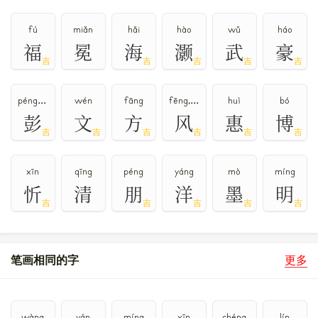
fú
miǎn
hǎi
hào
wǔ
háo
福
冕
海
灏
武
豪
吉
吉
吉
吉
吉
péng,bāng
wén
fāng
fēng,fěng
huì
bó
彭
文
方
风
惠
博
吉
吉
吉
吉
吉
吉
xīn
qīng
péng
yáng
mò
míng
忻
清
朋
洋
墨
明
吉
吉
吉
吉
吉
笔画相同的字
更多
wàng
yán
míng
xīn
chéng
lín