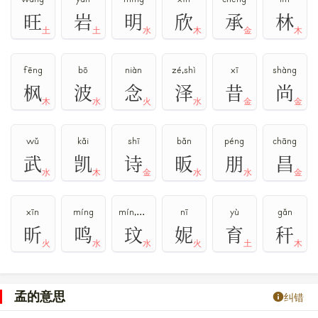
旺
岩
明
欣
承
林
土
土
水
木
金
木
fēng
bō
niàn
zé,shì
xī
shàng
枫
波
念
泽
昔
尚
木
水
火
水
金
金
wǔ
kǎi
shī
bǎn
péng
chāng
武
凯
诗
昄
朋
昌
水
木
金
水
水
金
xīn
míng
mín,wén
nī
yù
gǎn
昕
鸣
玟
妮
育
秆
火
水
水
火
土
木
孟的意思
纠错