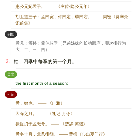
惠公元妃孟子。 —— 《左传·隐公元年》
胡卫道三子：孟曰宽，仲曰定，季曰宕。 —— 周密《癸辛杂
识前集》
：
例如
孟兄；孟孙；孟仲叔季（兄弟姊妹的长幼顺序，顺次排行为
大、二、三、四）
3.
始，四季中每季的第一个月。
：
英文
the first month of a season;
：
引证
孟，始也。 —— 《广雅》
孟春之月。 —— 《礼记·月令》
摄提贞于孟陬兮。 —— 《楚辞·离骚》
孟冬十月，北风徘徊。 —— 曹操《步出夏门行》