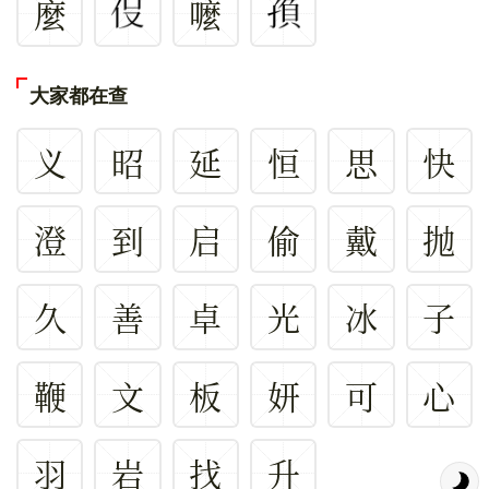
麼
嚒
大家都在查
义
昭
延
恒
思
快
澄
到
启
偷
戴
抛
久
善
卓
光
冰
子
鞭
文
板
妍
可
心
羽
岩
找
升