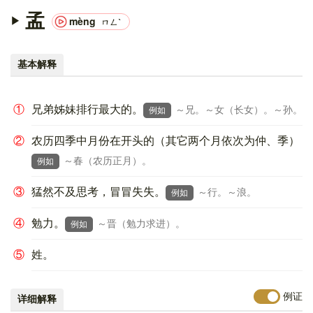
孟
mèng
ㄇㄥˋ
基本解释
①
兄弟姊妹排行最大的。
～兄。～女（长女）。～孙。
例如
②
农历四季中月份在开头的（其它两个月依次为仲、季）
～春（农历正月）。
例如
③
猛然不及思考，冒冒失失。
～行。～浪。
例如
④
勉力。
～晋（勉力求进）。
例如
⑤
姓。
例证
详细解释