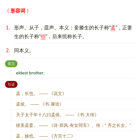
形容词
1.
形声。从子，皿声。本义：妾媵生的长子称“
孟
”，正妻
生的长子称“
伯
”，后来统称长子。
2.
同本义。
：
英文
eldest brother;
：
引证
孟，长也。 —— 《说文》
孟侯。 —— 《书·康诰》
天子太子年十八曰孟侯。 —— 《书·大传》
彼美孟姜。 —— 《诗·郑风·有女同车》。传：“ 齐之长女。”
孟，姊也。 —— 《方言十二》