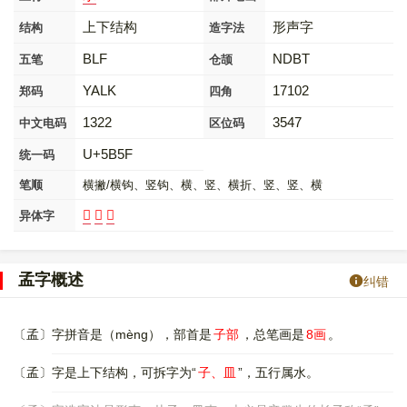
上下结构
形声字
结构
造字法
BLF
NDBT
五笔
仓颉
YALK
17102
郑码
四角
1322
3547
中文电码
区位码
U+5B5F
统一码
笔顺
横撇/横钩、竖钩、横、竖、横折、竖、竖、横
𣏍
𥁝
𥁪
异体字
孟字概述
纠错
〔孟〕字拼音是（mèng），部首是
子部
，总笔画是
8画
。
〔孟〕字是上下结构，可拆字为“
子、皿
”，五行属水。