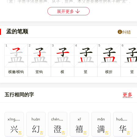
〔孟〕字造字法是形声。从子，皿声。本义是妾媵生的长子称“孟”，
正妻生的长子称“伯”，后来统称长子。
展开更多
〔孟〕字仓颉码是
NDBT
，五笔是
BLF
，四角号码是
17102
，郑码
是
YALK
，中文电码是
1322
，区位码是
3547
。
孟的笔顺
纠错
〔孟〕字的UNICODE是
U+5B5F
，位于UNICODE的
中日韩统一表
意文字 (基本汉字)
，10进制： 23391，UTF-32：
00005B5F，UTF-8：E5 AD 9F。
〔孟〕字在
《通用规范汉字表》
的
一级字表
中，序号
1316
，属
常
用字
。
横撇/横钩
竖钩
横
竖
横折
竖
𣏍
𥁝
𥁪
〔孟〕字异体字是
、
、
。
五行相同的字
更多
xīng,xìng
huàn
chéng,dèng
xǐ
mǎn
huá,huà,huā
兴
幻
澄
禧
满
华
吉
吉
吉
吉
吉
吉