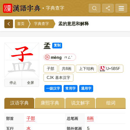
字典查字
孟的意思和解释
首页
字典查字
孟
复制
mèng
ㄇㄥˋ
子部
共8画
上下结构
U+5B5F
CJK 基本汉字
停止
全屏
一级汉字
常用字
通用字
汉语字典
康熙字典
说文解字
组词
子部
8画
部首
总笔画
水
5
五行
部外笔画