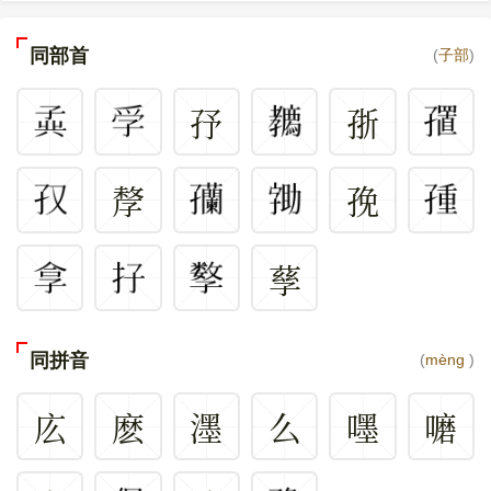
同部首
(
子部
)
㜿
㝂
孷
㝃
孶
同拼音
(
mèng
)
庅
麽
濹
么
嚜
嚰