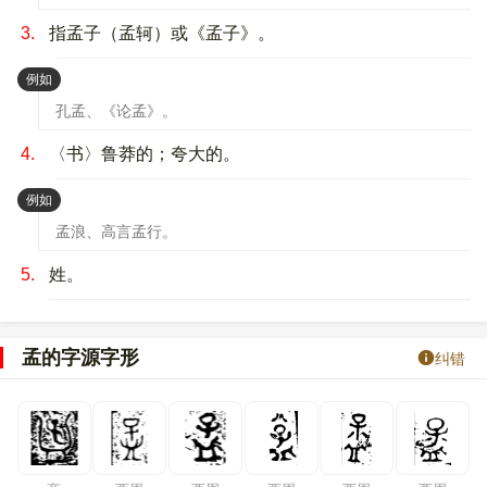
3.
指孟子（孟轲）或《孟子》。
：
例如
孔孟、《论孟》。
4.
〈书〉鲁莽的；夸大的。
：
例如
孟浪、高言孟行。
5.
姓。
孟的字源字形
纠错