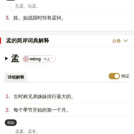
孔孟、论孟。
3.
姓。如战国时邹有孟轲。
孟的两岸词典解释
折叠
孟
mèng
ㄇㄥˋ
例证
详细解释
1.
古时称兄弟姊妹排行最大的。
2.
每个季节开始的第一个月。
：
例如
孟夏、孟冬。