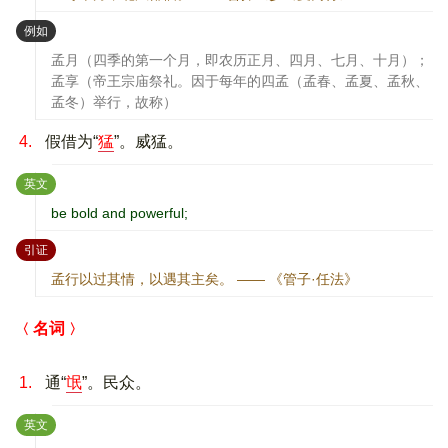
：
例如
孟月（四季的第一个月，即农历正月、四月、七月、十月）；
孟享（帝王宗庙祭礼。因于每年的四孟（孟春、孟夏、孟秋、
孟冬）举行，故称）
4.
假借为“
猛
”。威猛。
：
英文
be bold and powerful;
：
引证
孟行以过其情，以遇其主矣。 —— 《管子·任法》
名词
1.
通“
氓
”。民众。
：
英文