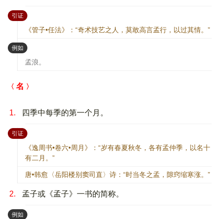
：
引证
《管子•任法》：“奇术技艺之人，莫敢高言孟行，以过其情。”
：
例如
孟浪。
名
1.
四季中每季的第一个月。
：
引证
《逸周书•卷六•周月》：“岁有春夏秋冬，各有孟仲季，以名十
有二月。”
唐•韩愈〈岳阳楼别窦司直〉诗：“时当冬之孟，隙窍缩寒涨。”
2.
孟子或《孟子》一书的简称。
：
例如