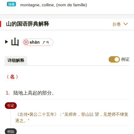
法语
montagne, colline, (nom de famille)​
山的国语辞典解释
折叠
山
shān
ㄕㄢ
例证
详细解释
名
1.
陆地上高起的部分。
：
引证
《左传•襄公二十五年》：“吴师奔，登山以 望，见楚师不继复
逐之。”
：
例如