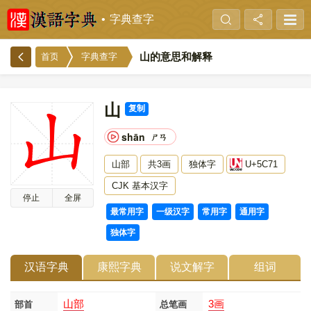
字典查字
山的意思和解释
首页
字典查字
山
复制
shān
ㄕㄢ
山部
共3画
独体字
U+5C71
CJK 基本汉字
停止
全屏
最常用字
一级汉字
常用字
通用字
独体字
汉语字典
康熙字典
说文解字
组词
山部
3画
部首
总笔画