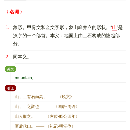
名词
1.
象形。甲骨文和金文字形，象山峰并立的形状。“
山
”是
汉字的一个部首。本义：地面上由土石构成的隆起部
分。
2.
同本义。
：
英文
mountain;
：
引证
山，土有石而高。 —— 《说文》
山，土之聚也。 —— 《国语·周语》
山人取之。 —— 《左传·昭公四年》
夏后代山。 —— 《礼记·明堂位》