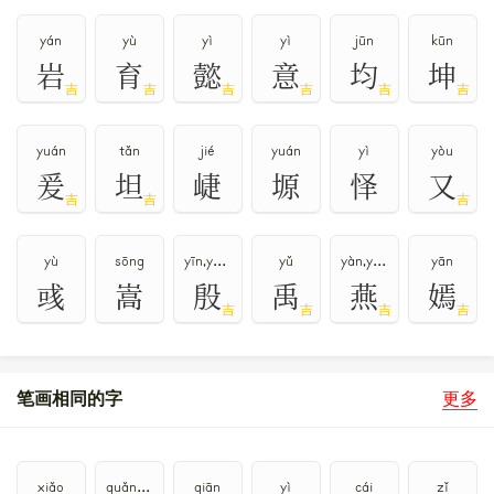
yán
yù
yì
yì
jūn
kūn
岩
育
懿
意
均
坤
吉
吉
吉
吉
吉
吉
yuán
tǎn
jié
yuán
yì
yòu
爰
坦
崨
塬
怿
又
吉
吉
吉
yù
sōng
yīn,yān,yǐn
yǔ
yàn,yān
yān
彧
嵩
殷
禹
燕
嫣
吉
吉
吉
吉
笔画相同的字
更多
xiǎo
guǎng,ān,yǎn
qiān
yì
cái
zǐ