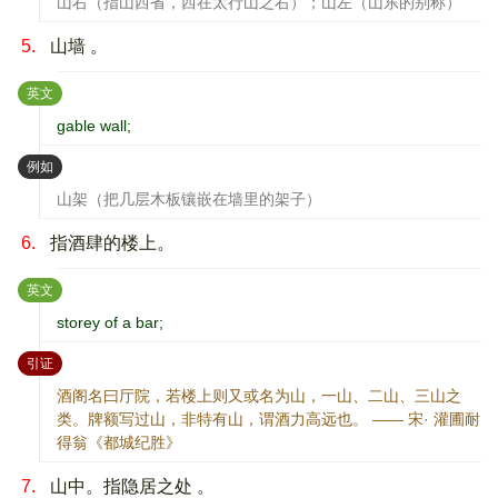
山右（指山西省，西在太行山之右）；山左（山东的别称）
5.
山墙 。
：
英文
gable wall;
：
例如
山架（把几层木板镶嵌在墙里的架子）
6.
指酒肆的楼上。
：
英文
storey of a bar;
：
引证
酒阁名曰厅院，若楼上则又或名为山，一山、二山、三山之
类。牌额写过山，非特有山，谓酒力高远也。 —— 宋· 灌圃耐
得翁《都城纪胜》
7.
山中。指隐居之处 。