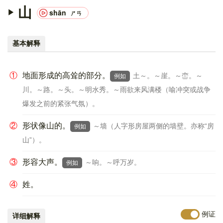
山
shān
ㄕㄢ
基本解释
①
地面形成的高耸的部分。
土～。～崖。～峦。～
例如
川。～路。～头。～明水秀。～雨欲来风满楼（喻冲突或战争
爆发之前的紧张气氛）。
②
形状像山的。
～墙（人字形房屋两侧的墙壁。亦称“房
例如
山”）。
③
形容大声。
～响。～呼万岁。
例如
④
姓。
例证
详细解释