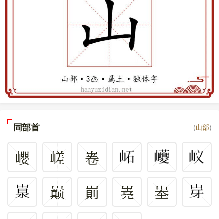
同部首
(
山部
)
巊
嵯
㟡
巅
崱
嶤
峚