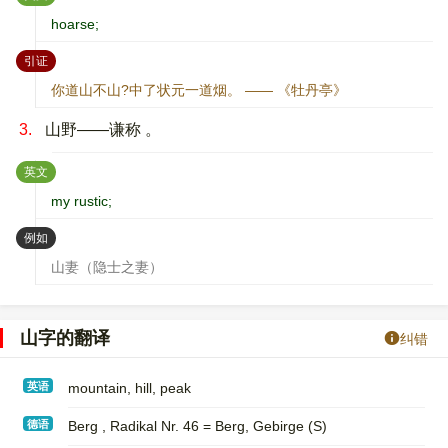
hoarse;
：
引证
你道山不山?中了状元一道烟。 —— 《牡丹亭》
3.
山野——谦称 。
：
英文
my rustic;
：
例如
山妻（隐士之妻）
山字的翻译
纠错
英语
mountain, hill, peak
德语
Berg , Radikal Nr. 46 = Berg, Gebirge (S)