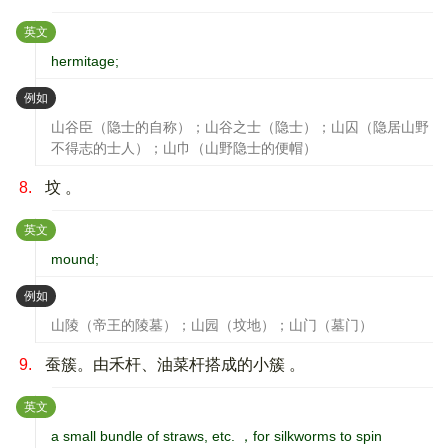
：
英文
hermitage;
：
例如
山谷臣（隐士的自称）；山谷之士（隐士）；山囚（隐居山野
不得志的士人）；山巾（山野隐士的便帽）
8.
坟 。
：
英文
mound;
：
例如
山陵（帝王的陵墓）；山园（坟地）；山门（墓门）
9.
蚕簇。由禾杆、油菜杆搭成的小簇 。
：
英文
a small bundle of straws, etc. ，for silkworms to spin