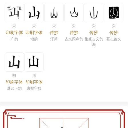
宋
宋
宋
宋
宋
宋
印刷字体
印刷字体
传抄
传抄
传抄
传抄
广韵
增韵
汗简
古文四声韵
集篆古文韵
墓志盖文
海
明
清
印刷字体
印刷字体
洪武正韵
康熙字典