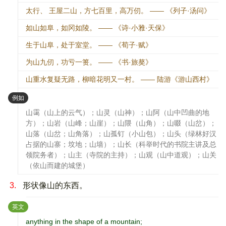
太行、 王屋二山，方七百里，高万仞。 —— 《列子·汤问》
如山如阜，如冈如陵。 —— 《诗·小雅·天保》
生于山阜，处于室堂。 —— 《荀子·赋》
为山九仞，功亏一篑。 —— 《书·旅獒》
山重水复疑无路，柳暗花明又一村。 —— 陆游《游山西村》
：
例如
山霭（山上的云气）；山灵（山神）；山阿（山中凹曲的地
方）；山岩（山峰；山崖）；山隈（山角）；山啜（山岔）；
山落（山岔；山角落）；山孤钉（小山包）；山头（绿林好汉
占据的山寨；坟地；山墙）；山长（科举时代的书院主讲及总
领院务者）；山主（寺院的主持）；山观（山中道观）；山关
（依山而建的城堡）
3.
形状像山的东西。
：
英文
anything in the shape of a mountain;