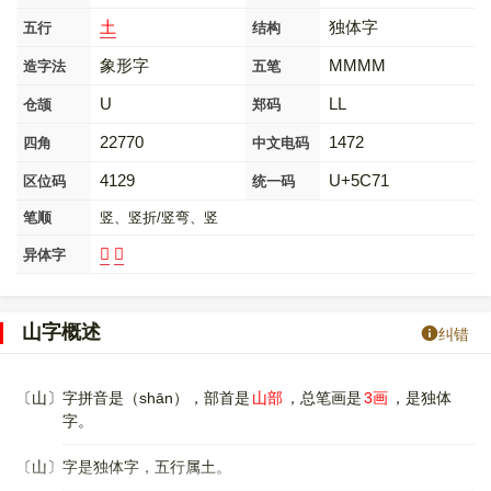
土
独体字
五行
结构
象形字
MMMM
造字法
五笔
U
LL
仓颉
郑码
22770
1472
四角
中文电码
4129
U+5C71
区位码
统一码
笔顺
竖、竖折/竖弯、竖
𡶸
𢇢
异体字
山字概述
纠错
〔山〕字拼音是（shān），部首是
山部
，总笔画是
3画
，是独体
字。
〔山〕字是独体字，五行属土。