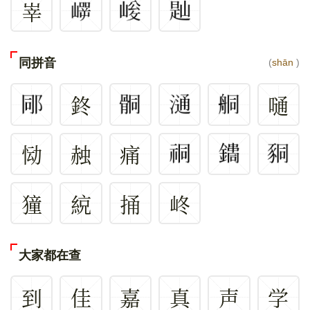
峷
同拼音
(
shān
)
鉖
嗵
恸
赨
痛
獞
綂
捅
峂
大家都在查
到
佳
嘉
真
声
学