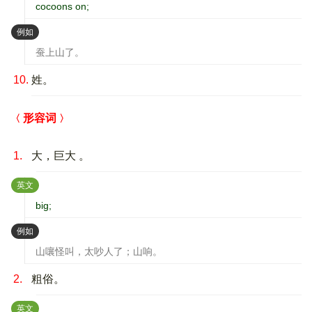
cocoons on;
：
例如
蚕上山了。
10.
姓。
形容词
1.
大，巨大 。
：
英文
big;
：
例如
山嚷怪叫，太吵人了；山响。
2.
粗俗。
：
英文