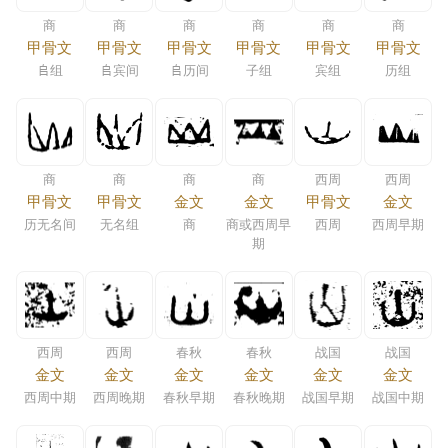
商
商
商
商
商
商
甲骨文
甲骨文
甲骨文
甲骨文
甲骨文
甲骨文
𠂤组
𠂤宾间
𠂤历间
子组
宾组
历组
商
商
商
商
西周
西周
甲骨文
甲骨文
金文
金文
甲骨文
金文
历无名间
无名组
商
商或西周早
西周
西周早期
期
西周
西周
春秋
春秋
战国
战国
金文
金文
金文
金文
金文
金文
西周中期
西周晚期
春秋早期
春秋晚期
战国早期
战国中期