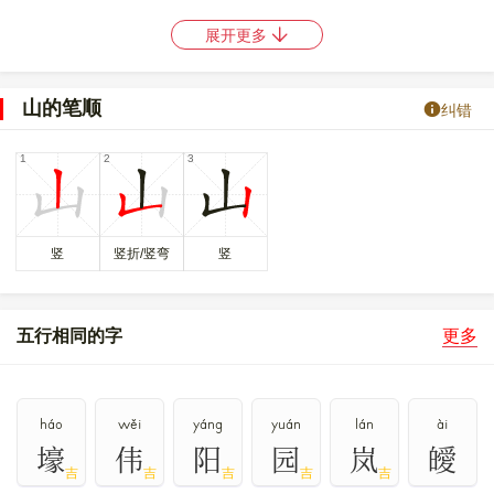
〔山〕字造字法是象形。甲骨文和金文字形，象山峰并立的形状。
展开更多
“山”是汉字的一个部首。本义是地面上由土石构成的隆起部
分。
山的笔顺
纠错
〔山〕字仓颉码是
U
，五笔是
MMMM
，四角号码是
22770
，郑码是
LL
，中文电码是
1472
，区位码是
4129
。
〔山〕字的UNICODE是
U+5C71
，位于UNICODE的
中日韩统一表
意文字 (基本汉字)
，10进制： 23665，UTF-32：
00005C71，UTF-8：E5 B1 B1。
竖
竖折/竖弯
竖
〔山〕字在
《通用规范汉字表》
的
一级字表
中，序号
0039
，属
常
用字
。
五行相同的字
更多
𡶸
𢇢
〔山〕字异体字是
、
。
háo
wěi
yáng
yuán
lán
ài
壕
伟
阳
园
岚
皧
吉
吉
吉
吉
吉