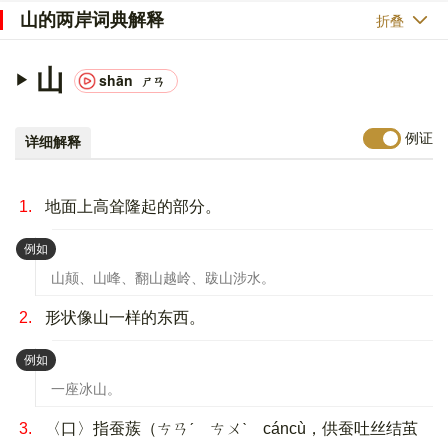
山的两岸词典解释
折叠
山
shān
ㄕㄢ
例证
详细解释
1.
地面上高耸隆起的部分。
：
例如
山颠、山峰、翻山越岭、跋山涉水。
2.
形状像山一样的东西。
：
例如
一座冰山。
3.
〈口〉指蚕蔟（ㄘㄢˊ ㄘㄨˋ cáncù，供蚕吐丝结茧