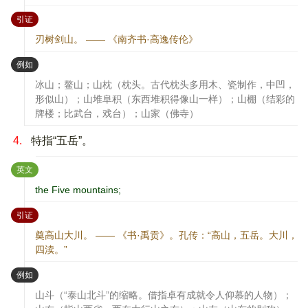
：
引证
刃树剑山。 —— 《南齐书·高逸传伦》
：
例如
冰山；鳌山；山枕（枕头。古代枕头多用木、瓷制作，中凹，
形似山）；山堆阜积（东西堆积得像山一样）；山棚（结彩的
牌楼；比武台，戏台）；山家（佛寺）
4.
特指“五岳”。
：
英文
the Five mountains;
：
引证
奠高山大川。 —— 《书·禹贡》。孔传：“高山，五岳。大川，
四渎。”
：
例如
山斗（“泰山北斗”的缩略。借指卓有成就令人仰慕的人物）；