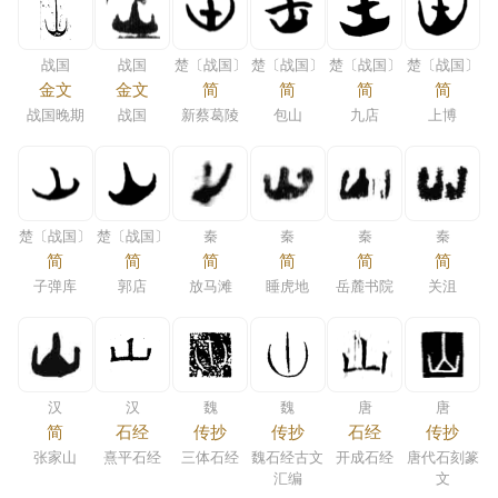
战国
战国
楚〔战国〕
楚〔战国〕
楚〔战国〕
楚〔战国〕
金文
金文
简
简
简
简
战国晚期
战国
新蔡葛陵
包山
九店
上博
楚〔战国〕
楚〔战国〕
秦
秦
秦
秦
简
简
简
简
简
简
子弹库
郭店
放马滩
睡虎地
岳麓书院
关沮
汉
汉
魏
魏
唐
唐
简
石经
传抄
传抄
石经
传抄
张家山
熹平石经
三体石经
魏石经古文
开成石经
唐代石刻篆
汇编
文