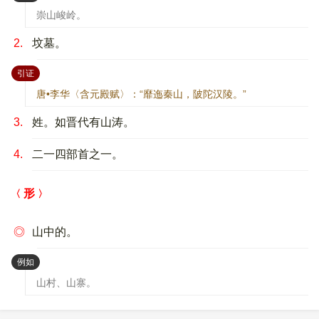
崇山峻岭。
2.
坟墓。
：
引证
唐•李华〈含元殿赋〉：“靡迤秦山，陂陀汉陵。”
3.
姓。如晋代有山涛。
4.
二一四部首之一。
形
◎
山中的。
：
例如
山村、山寨。