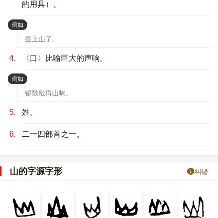
的用具）。
：
例如
蚕上山了。
4.
〈口〉比喻巨大的声响。
：
例如
锣鼓敲得山响。
5.
姓。
6.
二一四部首之一。
山的字源字形
纠错