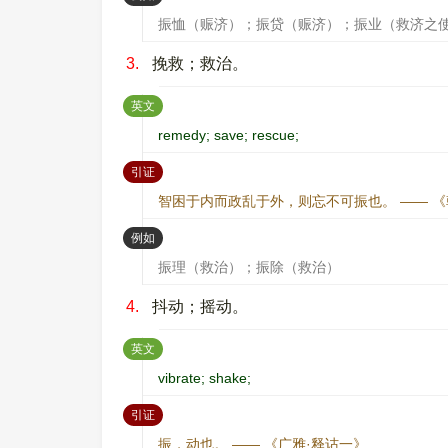
振恤（赈济）；振贷（赈济）；振业（救济之
3.
挽救；救治。
：
英文
remedy; save; rescue;
：
引证
智困于内而政乱于外，则忘不可振也。 —— 《
：
例如
振理（救治）；振除（救治）
4.
抖动；摇动。
：
英文
vibrate; shake;
：
引证
振，动也。 —— 《广雅·释诂一》