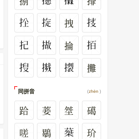
捌
㩑
拽
掄
攤
同拼音
(
zhèn
)
跲
菨
㘶
礍
嗟
鶡
玠