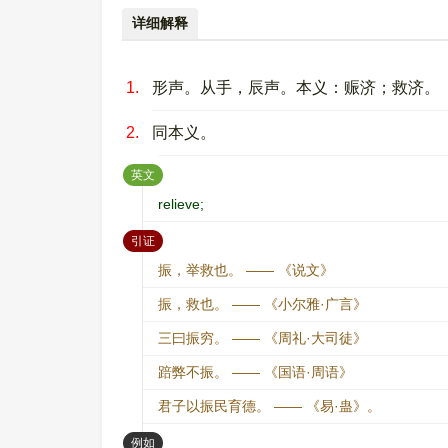
详细解释
1.
形声。从手，辰声。本义：赈济；救济。
2.
同本义。
：
英文
relieve;
：
引证
振，举救也。 —— 《说文》
振，救也。 —— 《小尔雅·广言》
三曰振穷。 —— 《周礼·大司徒》
踣弊不振。 —— 《国语·周语》
君子以振民育德。 —— 《易·蛊》。
：
例如