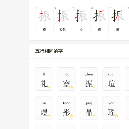
〔振〕字在
《通用规范汉字表》
的
一级字表
中，序
𢈫
𤚨
𤚾
𤚿
〔振〕字异体字是
、
、
、
。
横
竖钩
提
横
撇
五行相同的字
lǐ
liáo
zhèn
xuān
礼
寮
振
瑄
吉
吉
吉
yù
tóng
jīng
yáo
煜
彤
晶
瑶
吉
吉
吉
吉