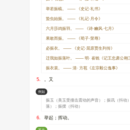
举若振槁。 —— 《史记·礼书》
蛰虫始振。 —— 《礼记·月令》
六月莎鸡振羽。 —— 《诗·豳风·七月》
果敢而振。 —— 《荀子·荣辱》
必振衣。 —— 《史记·屈原贾生列传》
迁我如振落叶。 —— 明· 崔铣《记王忠肃公翱
振衣裳。 —— 清· 方苞《左宗毅公逸事》
5.
。又
：
例如
振玉（美玉受撞击震动的声音）；振讯（抖动
落）；振摆（抖动）
6.
举起；挥动。
：
英文