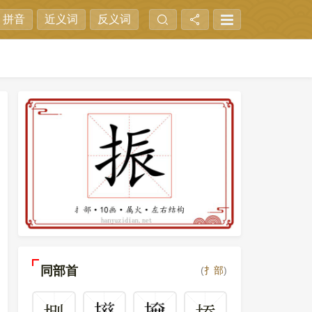
拼音
近义词
反义词
同部首
(
扌部
)