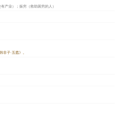
使有产业）；振穷（救助困穷的人）
韩非子·五蠹》。