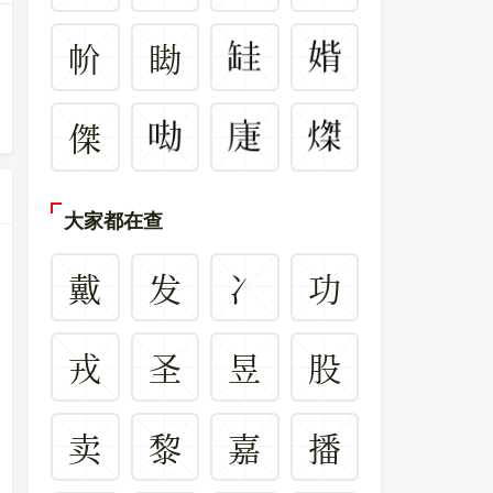
㠹
䀷
傑
大家都在查
戴
发
冫
功
戎
圣
昱
股
卖
黎
嘉
播