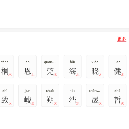
更多
tóng
ēn
guān,guǎn,wǎn
hǎi
xiǎo
jiàn
桐
恩
莞
海
晓
健
木
土
木
水
火
木
zhì
jùn
shuò
hào
shèng,chéng
zhé
致
峻
朔
浩
晟
哲
火
金
火
水
火
火