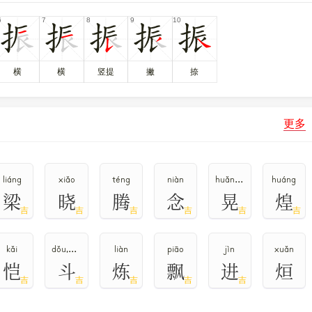
号
1786
，属
常用字
。
横
横
竖提
撇
捺
更多
liáng
xiǎo
téng
niàn
huǎng,huàng
huáng
梁
晓
腾
念
晃
煌
吉
吉
吉
吉
吉
吉
kǎi
dǒu,dòu
liàn
piāo
jìn
xuǎn
恺
斗
炼
飘
进
烜
吉
吉
吉
吉
吉