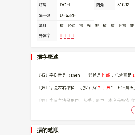
DGH
51032
郑码
四角
U+632F
统一码
笔顺
横、竖钩、提、横、撇、横、横、竖提、撇
𢈫
𤚨
𤚾
𤚿
异体字
振字概述
〔振〕字拼音是（zhèn），部首是
扌部
，总笔画是
〔振〕字是左右结构，可拆字为“
扌、辰
”，五行属火
〔振〕字造字法是形声。从手，辰声。本义是赈济;
〔振〕字仓颉码是
QMMV
，五笔是
RDFE
，四角号
〔振〕字的UNICODE是
U+632F
，位于UNICODE的
振的笔顺
0000632F，UTF-8：E6 8C AF。