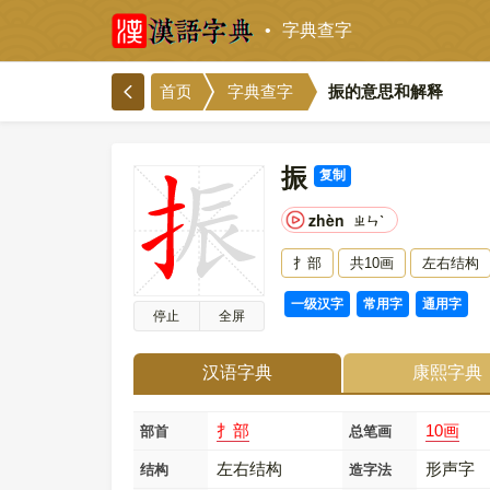
字典查字
振的意思和解释
首页
字典查字
振
复制
zhèn
ㄓㄣˋ
扌部
共10画
左右结构
一级汉字
常用字
通用字
停止
全屏
汉语字典
康熙字典
扌部
10画
部首
总笔画
左右结构
形声字
结构
造字法