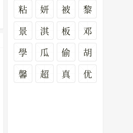
粘
妍
被
黎
景
淇
板
邓
學
瓜
偷
胡
馨
超
真
优