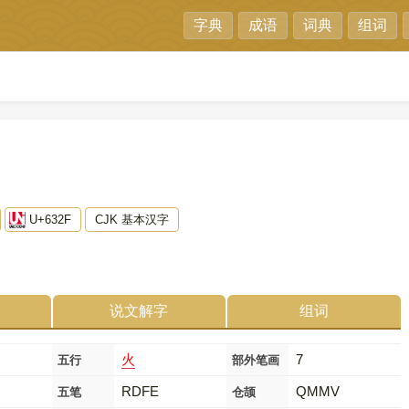
字典
成语
词典
组词
U+632F
CJK 基本汉字
说文解字
组词
火
7
五行
部外笔画
RDFE
QMMV
五笔
仓颉