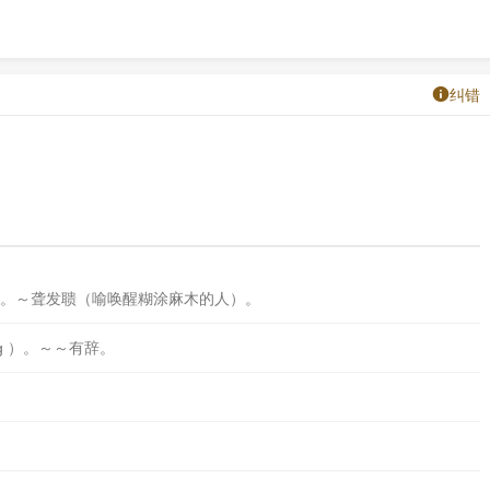
纠错
。～聋发聩（喻唤醒糊涂麻木的人）。
g ）。～～有辞。