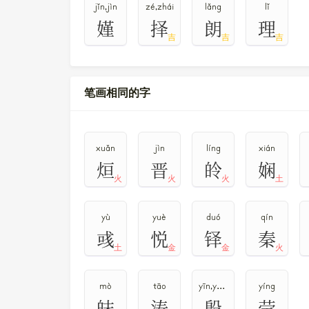
jǐn,jìn
zé,zhái
lǎng
lǐ
嫤
择
朗
理
吉
吉
吉
笔画相同的字
xuǎn
jìn
líng
xián
烜
晋
皊
娴
火
火
火
土
yù
yuè
duó
qín
彧
悦
铎
秦
土
金
金
火
mò
tāo
yīn,yān,yǐn
yíng
皌
涛
殷
莹