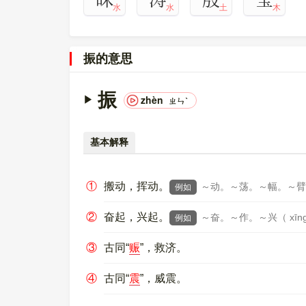
水
水
土
木
振的意思
振
zhèn
ㄓㄣˋ
基本解释
①
搬动，挥动。
～动。～荡。～幅。～臂
例如
②
奋起，兴起。
～奋。～作。～兴（ xīn
例如
③
古同“
赈
”，救济。
④
古同“
震
”，威震。