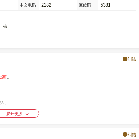
2182
5381
中文电码
区位码
、捺
纠错
10画
。
。
救济。
展开更多
码是
51032
，郑码是
DGH
，中文电码是
2182
，区位码是
5381
。
中日韩统一表意文字 (基本汉字)
，10进制： 25391，UTF-32：
纠错