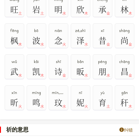
旺
岩
明
欣
承
林
土
土
水
木
金
木
fēng
bō
niàn
zé,shì
xī
shàng
枫
波
念
泽
昔
尚
木
水
火
水
金
金
wǔ
kǎi
shī
bǎn
péng
chāng
武
凯
诗
昄
朋
昌
水
木
金
水
水
金
xīn
míng
mín,wén
nī
yù
gǎn
昕
鸣
玟
妮
育
秆
火
水
水
火
土
木
祈的意思
纠错