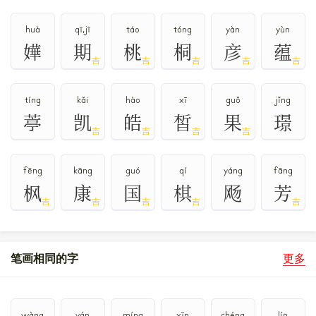
huà
qī,jī
táo
tóng
yàn
yùn
嬅
期
桃
桐
彦
蕴
吉
吉
吉
吉
吉
tíng
kǎi
hào
xī
guǒ
jǐng
葶
凯
皓
皙
果
璟
吉
吉
吉
吉
fēng
kāng
guó
qí
yáng
fāng
枫
康
国
棋
飏
芳
吉
吉
吉
吉
吉
笔画相同的字
更多
wàng
yán
míng
xīn
chéng
lín