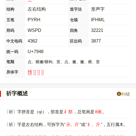
左右结构
形声字
结构
造字法
PYRH
IFHML
五笔
仓颉
WSPD
32221
郑码
四角
4362
3877
中文电码
区位码
U+7948
统一码
笔顺
点、横撇/横钩、竖、点、撇、撇、横、竖
䃽
𣂘
𣄨
𧘻
异体字
祈字概述
纠错
〔祈〕字拼音是（qí），部首是
礻部
，总笔画是
8画
。
〔祈〕字是左右结构，可拆字为“
示、斤
”或“
礻、斤
”，五行属木。