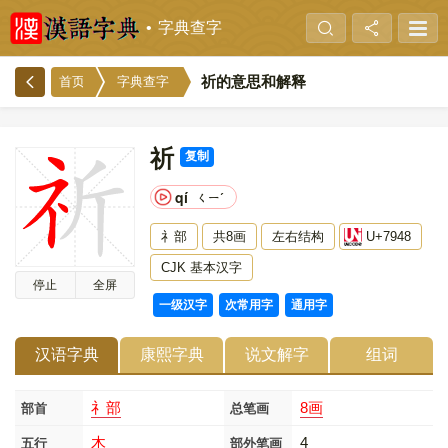
字典查字
祈的意思和解释
首页
字典查字
祈
复制
qí
ㄑㄧˊ
礻部
共8画
左右结构
U+7948
CJK 基本汉字
停止
全屏
一级汉字
次常用字
通用字
汉语字典
康熙字典
说文解字
组词
礻部
8画
部首
总笔画
木
4
五行
部外笔画