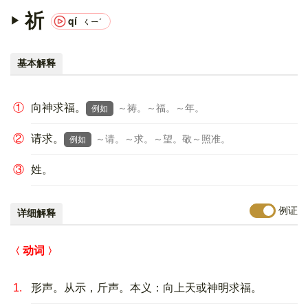
祈
qí
ㄑㄧˊ
基本解释
①
向神求福。
～祷。～福。～年。
例如
②
请求。
～请。～求。～望。敬～照准。
例如
③
姓。
例证
详细解释
动词
1.
形声。从示，斤声。本义：向上天或神明求福。