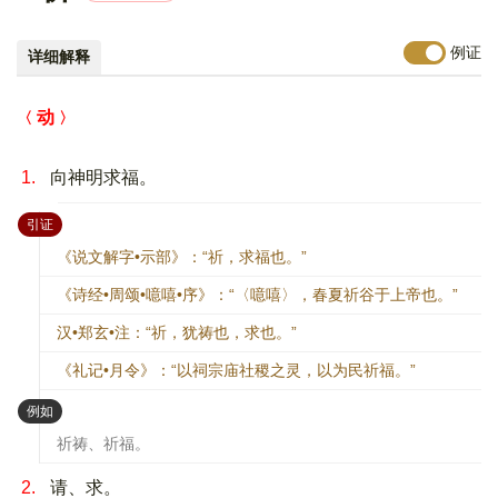
例证
详细解释
动
1.
向神明求福。
：
引证
《说文解字•示部》：“祈，求福也。”
《诗经•周颂•噫嘻•序》：“〈噫嘻〉，春夏祈谷于上帝也。”
汉•郑玄•注：“祈，犹祷也，求也。”
《礼记•月令》：“以祠宗庙社稷之灵，以为民祈福。”
：
例如
祈祷、祈福。
2.
请、求。