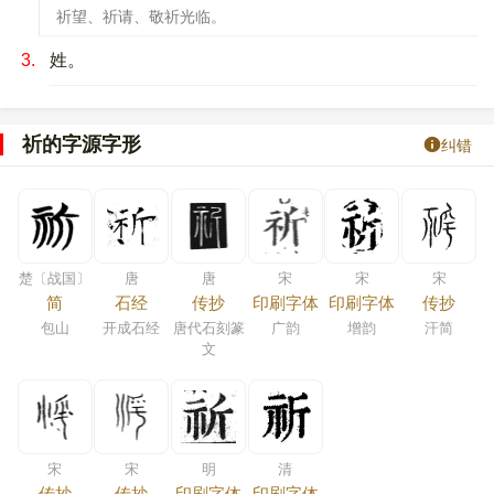
祈望、祈请、敬祈光临。
3.
姓。
祈的字源字形
纠错
楚〔战国〕
唐
唐
宋
宋
宋
简
石经
传抄
印刷字体
印刷字体
传抄
包山
开成石经
唐代石刻篆
广韵
增韵
汗简
文
宋
宋
明
清
传抄
传抄
印刷字体
印刷字体