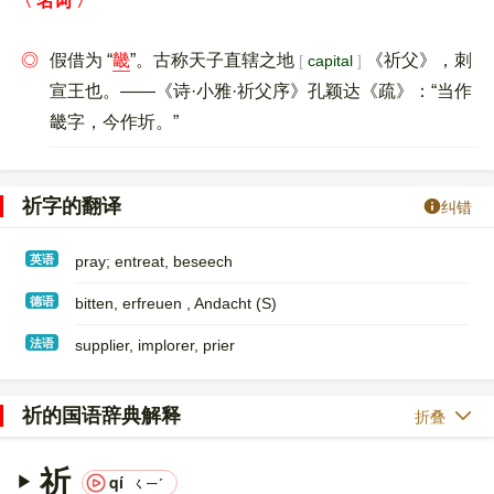
名词
◎
假借为 “
畿
”。古称天子直辖之地
《祈父》，刺
capital
宣王也。——《诗·小雅·祈父序》孔颖达《疏》：“当作
畿字，今作圻。”
祈字的翻译
纠错
英语
pray; entreat, beseech
德语
bitten, erfreuen , Andacht (S)
法语
supplier, implorer, prier
祈的国语辞典解释
折叠
祈
qí
ㄑㄧˊ