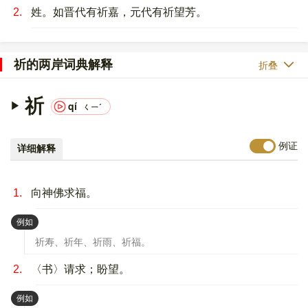
2.
姓。如晋代有祈嘉，元代有祈望芳。
祈的两岸词典解释
折叠
祈
qí
ㄑㄧˊ
例证
详细解释
1.
向神佛求福。
：
例如
祈寿、祈年、祈雨、祈福。
2.
〈书〉请求；盼望。
：
例如