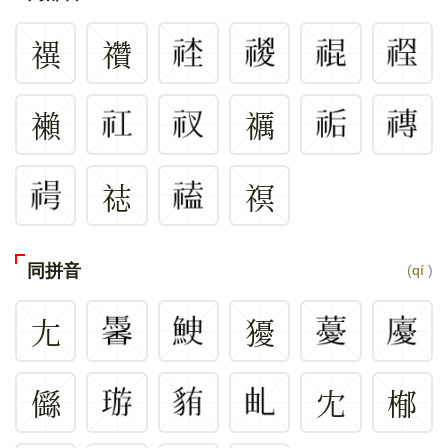
禩
禶
䄤
禲
䄊
䄙
同拼音
(
qí
)
尢
獶
㒡
冘
㮋