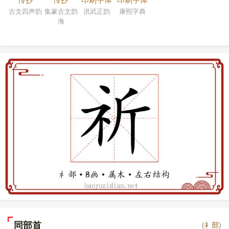
古文四声韵
集篆古文韵
洪武正韵
康熙字典
海
同部首
(
礻部
)