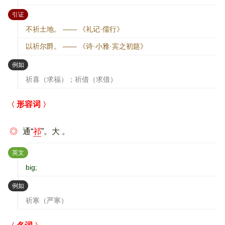
：
引证
不祈土地。 —— 《礼记·儒行》
以祈尔爵。 —— 《诗·小雅·宾之初筵》
：
例如
祈喜（求福）；祈借（求借）
形容词
◎
通“
祁
”。大 。
：
英文
big;
：
例如
祈寒（严寒）