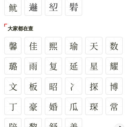
鱿
大家都在查
馨
佳
熙
瑜
天
数
璐
雨
复
延
星
耀
文
板
昭
冫
探
博
丁
豪
婚
瓜
琛
常
陪
黎
舒
善