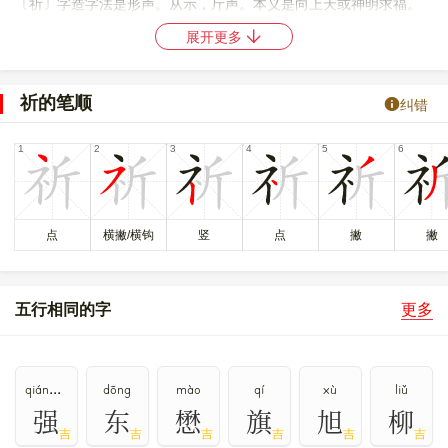
〔祈〕字造字法是形声。从示，斤声。本义是向上天或神明求福。
展开更多
〔祈〕字仓颉码是
IFHML
，五笔是
PYRH
，四角号码是
32221
，郑
码是
WSPD
，中文电码是
4362
，区位码是
3877
。
祈的笔顺
纠错
〔祈〕字的UNICODE是
U+7948
，位于UNICODE的
中日韩统一表
意文字 (基本汉字)
，10进制： 31048，UTF-32：
00007948，UTF-8：E7 A5 88。
〔祈〕字在
《通用规范汉字表》
的
一级字表
中，序号
1295
，属
次
常用字
。
点
横撇/横钩
竖
点
撇
撇
䃽
祈
𣂘
𣄨
𧘻
〔祈〕字异体字是
、
、
、
、
。
五行相同的字
更多
qiáng,qiǎng,jiàng
dōng
mào
qí
xù
liǔ
强
东
懋
旗
旭
柳
吉
吉
吉
吉
吉
吉