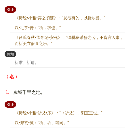
：
引证
《诗经•小雅•宾之初筵》：“发彼有的，以祈尔爵。”
汉•毛亨•传：“祈，求也。”
《吕氏春秋•孟冬纪•安死》：“惮耕稼采薪之劳，不肯官人事，
而祈美衣侈食之乐。”
：
例如
祈求、祈请。
名
1.
京城千里之地。
：
引证
《诗经•小雅•祈父•序》：“〈祈父〉，刺宣王也。”
汉•郑玄•笺：“祈、圻、畿同。”