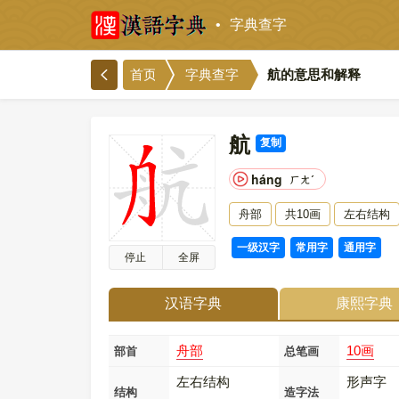
字典查字
航的意思和解释
首页
字典查字
航
复制
háng
ㄏㄤˊ
舟部
共10画
左右结构
一级汉字
常用字
通用字
停止
全屏
汉语字典
康熙字典
舟部
10画
部首
总笔画
左右结构
形声字
结构
造字法