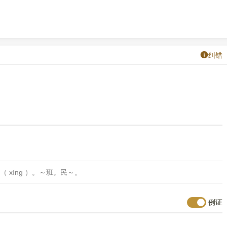
纠错
 xíng ）。～班。民～。
例证