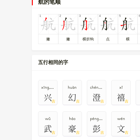
航的笔顺
〔航〕字在
《通用规范汉字表》
的
一级字表
中，序
斻
杭
桁
𣃚
𦨵
〔航〕字异体字是
、
、
、
、
。
撇
撇
横折钩
点
横
五行相同的字
xīng,xìng
huàn
chéng,dèng
xǐ
兴
幻
澄
禧
吉
吉
吉
吉
wǔ
háo
péng,bāng
wén
武
豪
彭
文
吉
吉
吉
吉