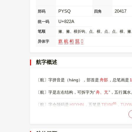
PYSQ
20417
郑码
四角
U+822A
统一码
笔顺
撇、撇、横折钩、点、横、点、点、横、撇
斻
杭
桁
𣃚
𦨵
异体字
航字概述
〔航〕字拼音是（háng），部首是
舟部
，总笔画是
〔航〕字是左右结构，可拆字为“
舟、亢
”，五行属水
86
〔航〕字仓颉码是
HYYHN
，五笔是
TEYM
，TUY
2629
。
〔航〕字的UNICODE是
U+822A
，位于UNICODE的
0000822A，UTF-8：E8 88 AA。