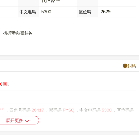
TUYW
5300
2629
中文电码
区位码
、横折弯钩/横斜钩
纠错
10画
。
。
98
W
，四角号码是
20417
，郑码是
PYSQ
，中文电码是
5300
，区位码是
展开更多
中日韩统一表意文字 (基本汉字)
，10进制： 33322，UTF-32：