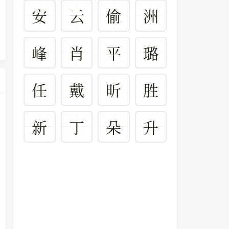
安
云
偷
洲
峰
肖
平
璐
任
戴
昕
胜
新
丁
朵
升