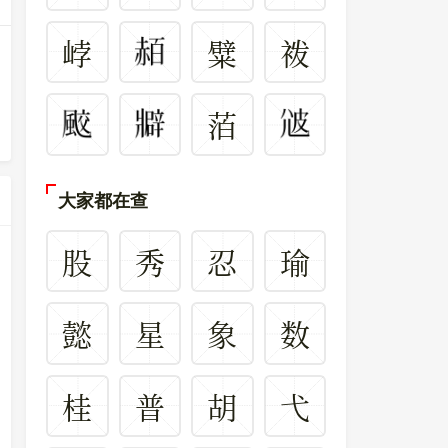
㟑
糪
袯
萡
大家都在查
股
秀
忍
瑜
懿
星
象
数
桂
普
胡
弋