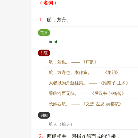
名词
1.
船；方舟。
：
英文
boat;
：
引证
航，船也。 —— 《广韵》
航，方舟也。本作斻。 —— 《集韵》
大者以为舟航柱梁。 —— 《淮南子·主术》
譬临河而无航。 —— 《后汉书·张衡传》
长鲸吞航。 —— 《文选·左思·吴都赋》
：
例如
航人（船夫）
2.
两船相并，因指连船而成的浮桥 。