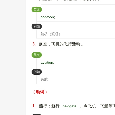
：
英文
pontoon;
：
例如
航桥（渡桥）
3.
航空，飞机的飞行活动 。
：
英文
aviation;
：
例如
民航
动词
1.
船行；航行
。今飞机、飞船等
navigate