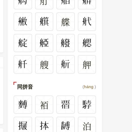
䑠
艓
艘
舺
同拼音
(
háng
)
袹
泊