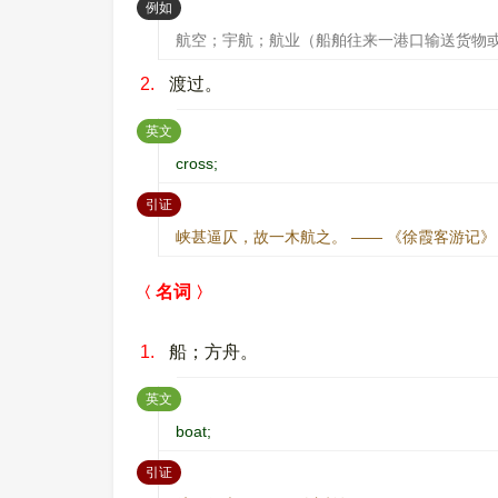
：
例如
航空；宇航；航业（船舶往来一港口输送货物
2.
渡过。
：
英文
cross;
：
引证
峡甚逼仄，故一木航之。 —— 《徐霞客游记》
名词
1.
船；方舟。
：
英文
boat;
：
引证