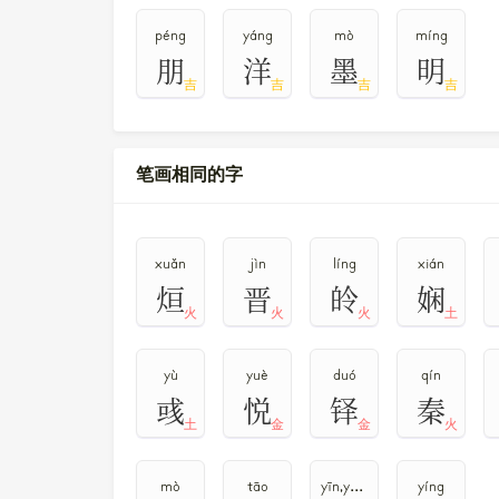
péng
yáng
mò
míng
朋
洋
墨
明
吉
吉
吉
吉
笔画相同的字
xuǎn
jìn
líng
xián
烜
晋
皊
娴
火
火
火
土
yù
yuè
duó
qín
彧
悦
铎
秦
土
金
金
火
mò
tāo
yīn,yān,yǐn
yíng