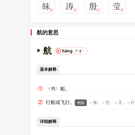
皌
涛
殷
莹
水
水
土
木
航的意思
航
háng
ㄏㄤˊ
基本解释
①
〈书〉船。
②
行船或飞行。
～海。～空。～天。～行（
例如
详细解释