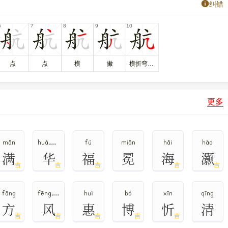
纠错
号
1981
，属
常用字
。
点
点
横
撇
横折弯钩/横斜钩
更多
mǎn
huá,huà,huā
fú
miǎn
hǎi
hào
满
华
福
冕
海
灏
吉
吉
吉
吉
吉
fāng
fēng,fěng
huì
bó
xīn
qīng
方
风
惠
博
忻
清
吉
吉
吉
吉
吉