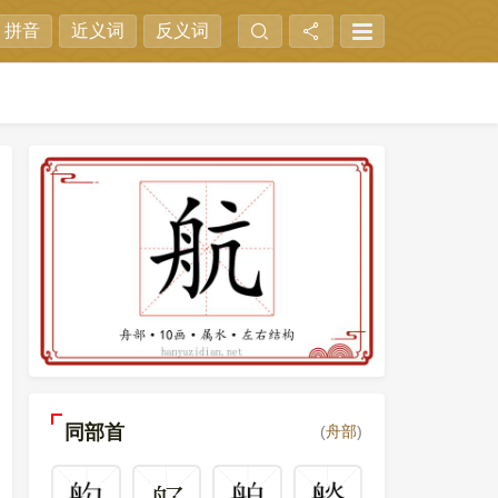
拼音
近义词
反义词
同部首
(
舟部
)