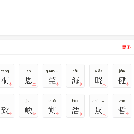
更多
tóng
ēn
guān,guǎn,wǎn
hǎi
xiǎo
jiàn
桐
恩
莞
海
晓
健
木
土
木
水
火
木
zhì
jùn
shuò
hào
shèng,chéng
zhé
致
峻
朔
浩
晟
哲
火
金
火
水
火
火