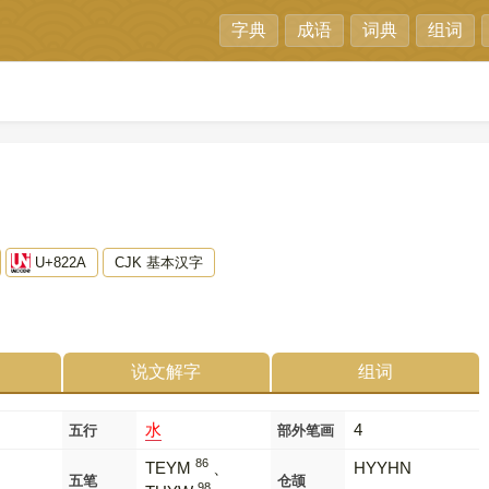
字典
成语
词典
组词
U+822A
CJK 基本汉字
说文解字
组词
水
4
五行
部外笔画
86
TEYM
、
HYYHN
五笔
仓颉
98