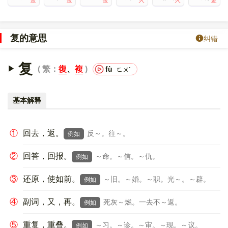
复的意思
纠错
复
fù
繁：
復
、
複
ㄈㄨˋ
基本解释
①
回去，返。
反～。往～。
例如
②
回答，回报。
～命。～信。～仇。
例如
③
还原，使如前。
～旧。～婚。～职。光～。～辟。
例如
④
副词，又，再。
死灰～燃。一去不～返。
例如
⑤
重复，重叠。
～习。～诊。～审。～现。～议。
例如