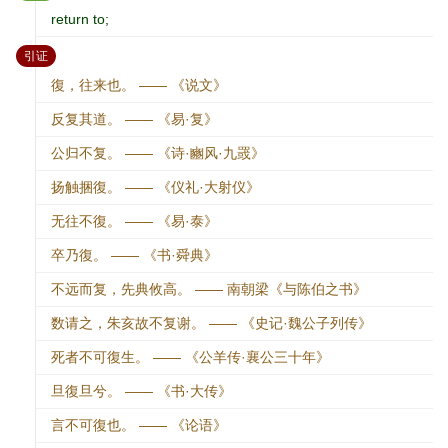
return to;
：
引证
復，往来也。 —— 《说文》
反复其道。 —— 《易·复》
公归不复。 —— 《诗·豳风·九罭》
扬触捆復。 —— 《仪礼·大射仪》
无往不復。 —— 《易·泰》
卒乃復。 —— 《书·舜典》
不远而复，先典攸高。 —— 南朝梁《与陈伯之书》
数请之，朱亥故不复谢。 —— 《史记·魏公子列传》
死者不可復生。 —— 《公羊传·襄公三十年》
旦復旦兮。 —— 《书·大传》
言不可復也。 —— 《论语》