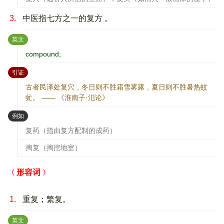
3.
中医指七方之一的复方 。
：
英文
compound;
：
引证
古者民泽处复穴，冬日则不胜霜雪雾露，夏日则不胜暑热蚊
虻。 —— 《淮南子·氾论》
：
例如
复药（指由复方配制的成药）
掏复（掏挖地室）
形容词
1.
重复；繁复。
：
英文