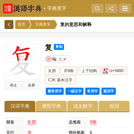
字典查字
复的意思和解释
首页
字典查字
复
复制
fù
ㄈㄨˋ
夂部
共9画
上下结构
U+590D
CJK 基本汉字
停止
全屏
最常用字
一级汉字
常用字
通用字
汉语字典
康熙字典
说文解字
组词
夂部
9画
部首
总笔画
水
6
五行
部外笔画