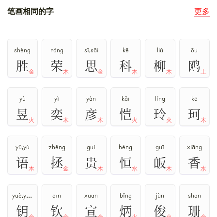
笔画相同的字
更多
shèng
róng
sī,sāi
kē
liǔ
ōu
胜
荣
思
科
柳
鸥
金
木
金
木
木
土
yù
yì
yàn
kǎi
líng
kē
昱
奕
彦
恺
玲
珂
火
木
木
火
火
木
yǔ,yù
zhěng
guì
héng
guī
xiāng
语
拯
贵
恒
皈
香
木
金
木
水
木
水
yuè,yào
qīn
xuān
bǐng
jùn
shān
钥
钦
宣
炳
俊
珊
金
金
金
火
火
金