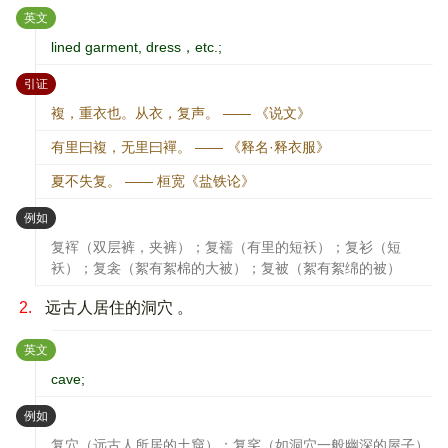
：
英文
lined garment, dress，etc.;
：
引证
複，重衣也。从衣，复声。 —— 《说文》
有里曰複，无里曰襌。 —— 《释名·释衣服》
夏不失复。 —— 桓宽《盐铁论》
：
例如
复裈（双层裤，夹裤）；复襦（有里的短袄）；复衫（短
袄）；复衾（絮有絮棉的大被）；复被（絮有絮绵的被）
2.
远古人居住的洞穴 。
：
英文
cave;
：
例如
复穴（远古人所居的土窟）；复穾（如洞穴一般幽深的屋子）