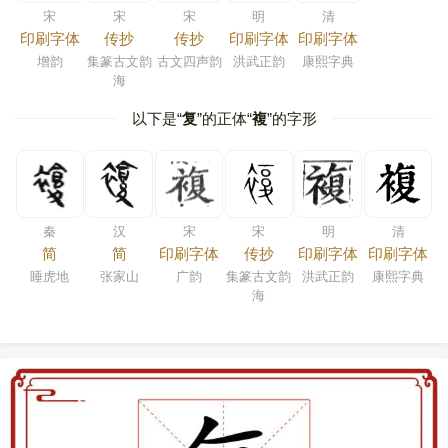
宋
宋
宋
明
清
印刷字体
传抄
传抄
印刷字体
印刷字体
增韵
集篆古文韵
古文四声韵
洪武正韵
康熙字典
海
以下是“
复
”的正体“
複
”的字形
秦
汉
宋
宋
明
清
简
简
印刷字体
传抄
印刷字体
印刷字体
睡虎地
张家山
广韵
集篆古文韵
洪武正韵
康熙字典
海