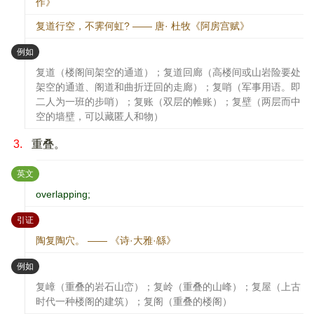
作》
复道行空，不霁何虹? —— 唐· 杜牧《阿房宫赋》
：
例如
复道（楼阁间架空的通道）；复道回廊（高楼间或山岩险要处
架空的通道、阁道和曲折迂回的走廊）；复哨（军事用语。即
二人为一班的步哨）；复账（双层的帷账）；复壁（两层而中
空的墙壁，可以藏匿人和物）
3.
重叠。
：
英文
overlapping;
：
引证
陶复陶穴。 —— 《诗·大雅·緜》
：
例如
复嶂（重叠的岩石山峦）；复岭（重叠的山峰）；复屋（上古
时代一种楼阁的建筑）；复阁（重叠的楼阁）