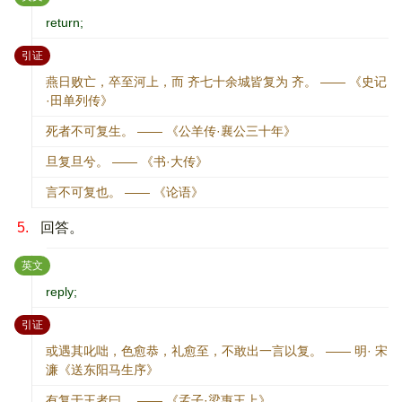
return;
：
引证
燕日败亡，卒至河上，而 齐七十余城皆复为 齐。 —— 《史记
·田单列传》
死者不可复生。 —— 《公羊传·襄公三十年》
旦复旦兮。 —— 《书·大传》
言不可复也。 —— 《论语》
5.
回答。
：
英文
reply;
：
引证
或遇其叱咄，色愈恭，礼愈至，不敢出一言以复。 —— 明· 宋
濂《送东阳马生序》
有复于王者曰。 —— 《孟子·梁惠王上》