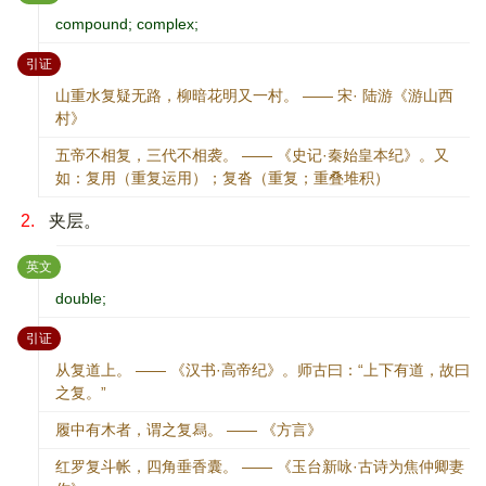
compound; complex;
：
引证
山重水复疑无路，柳暗花明又一村。 —— 宋· 陆游《游山西
村》
五帝不相复，三代不相袭。 —— 《史记·秦始皇本纪》。又
如：复用（重复运用）；复沓（重复；重叠堆积）
2.
夹层。
：
英文
double;
：
引证
从复道上。 —— 《汉书·高帝纪》。师古曰：“上下有道，故曰
之复。”
履中有木者，谓之复舄。 —— 《方言》
红罗复斗帐，四角垂香囊。 —— 《玉台新咏·古诗为焦仲卿妻