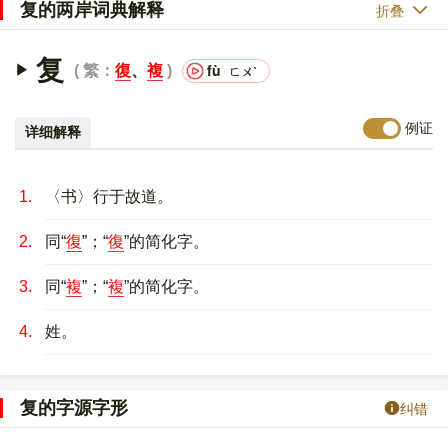
复的两岸词典解释
折叠
复
fù
繁：
復
、
複
ㄈㄨˋ
例证
详细解释
1.
〈书〉行于故道。
2.
同“
復
”；“
復
”的简化字。
3.
同“
複
”；“
複
”的简化字。
4.
姓。
复的字源字形
纠错