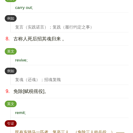
carry out;
：
例如
复言（实践诺言）；复践（履行约定之事）
8.
古称人死后招其魂归来 。
：
英文
revive;
：
例如
复魂（还魂）；招魂复魄
9.
免除[赋税徭役]。
：
英文
remit;
：
引证
民有东骑马一匹者，复卒三人。（免除三人的兵役。） ——