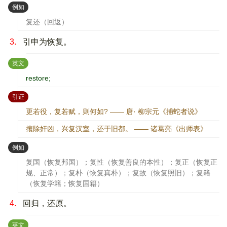
：
例如
复还（回返）
3.
引申为恢复。
：
英文
restore;
：
引证
更若役，复若赋，则何如? —— 唐· 柳宗元《捕蛇者说》
攘除奸凶，兴复汉室，还于旧都。 —— 诸葛亮《出师表》
：
例如
复国（恢复邦国）；复性（恢复善良的本性）；复正（恢复正
规、正常）；复朴（恢复真朴）；复故（恢复照旧）；复籍
（恢复学籍；恢复国籍）
4.
回归，还原。
：
英文