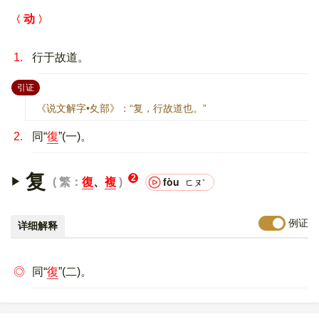
动
1.
行于故道。
：
引证
《说文解字•夊部》：“复，行故道也。”
2.
同“
復
”(一)。
复
2
fòu
繁：
復
、
複
ㄈㄡˋ
例证
详细解释
◎
同“
復
”(二)。