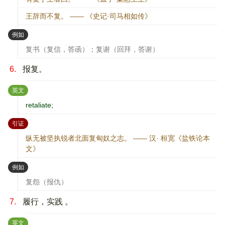
王辞而不复。 —— 《史记·司马相如传》
：
例如
复书（复信，答函）；复谢（回拜，答谢）
6.
报复。
：
英文
retaliate;
：
引证
纵无被坚执锐者北面复匈奴之志。 —— 汉· 桓宽《盐铁论本
文》
：
例如
复怨（报仇）
7.
履行，实践 。
：
英文