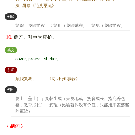
汉· 晁错《论贵粟疏》
：
例如
复除（免除徭役）；复租（免除赋税）；复免（免除徭役）
10.
覆盖。引申为庇护。
：
英文
cover; protect; shelter;
：
引证
顾我复我。 —— 《诗·小雅·蓼莪》
：
例如
复土（盖土）；复载生成（天复地载，抚育成长。指庇养包
容，教育成长）；复瓿（比喻著作没有价值，只能用来盖盛酱
的瓦罐）
副词