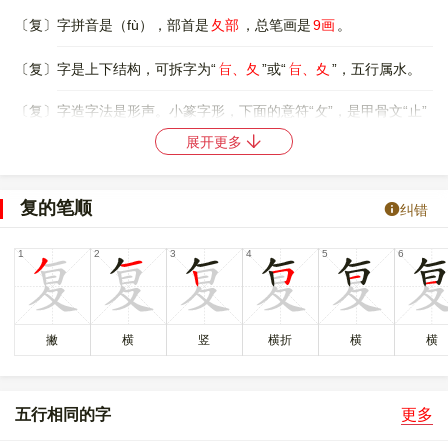
〔复〕字拼音是（fù），部首是
夂部
，总笔画是
9画
。
𭥍
𭥍
〔复〕字是上下结构，可拆字为“
、夂
”或“
、夊
”，五行属水。
〔复〕字造字法是形声。小篆字形，下面的意符“攵”，是甲骨文“止”
字的变形，表示与脚或行走有关。上面是声符“畐”( fú )的省
展开更多
形，有“腹满”义，在字中亦兼有表义作用。后来繁化，加义符
“彳”( chì )，表示行走，现在又简化为“复”。本义是返回，回
来。
复的笔顺
纠错
〔复〕字仓颉码是
OAHE
，五笔是
TJTU
，四角号码是
80407
，郑
码是
MAKR
，中文电码是
1788
，区位码是
2420
。
〔复〕字的UNICODE是
U+590D
，位于UNICODE的
中日韩统一表
意文字 (基本汉字)
，10进制： 22797，UTF-32：
撇
横
竖
横折
横
横
0000590D，UTF-8：E5 A4 8D。
〔复〕字在
《通用规范汉字表》
的
一级字表
中，序号
1553
，属
常
用字
。
五行相同的字
更多
㚆
復
複