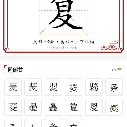
同部首
(
夂部
)
夑
条
夔