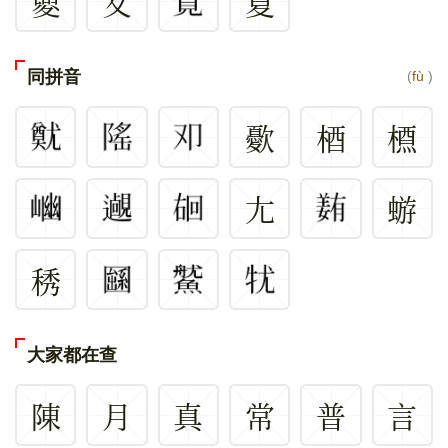
夓
夊
㚆
同拼音
(
fù
)
㱊
梄
槱
尢
蝣
䅎
大家都在查
陳
月
真
常
普
言