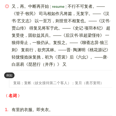
◎
又，再。中断再开始
不行不可复者。——
resume
《管子·牧民》 司马相如作凡将篇，无复字。——《汉
书·艺文志》 以一至万，则世世不相复也。——《汉书·
贾山传》 得复见将军于此。——《史记·项羽本纪》 超
复受使，固欲益其兵。——《后汉书·班超梁慬传》 一
狼得骨止，一狼仍从。复投之。——《聊斋志异·狼三
则》 复前行，欲穷其林。——晋· 陶渊明《桃花源记》
轻拢慢捻抹复挑，初为《霓裳》后《六幺》。——唐·
白居易《琵琶行（并序）》 又
：
例如
复籍；复帐（妓女接待第二个客人）；复旦（夜尽复明）
名词
1.
有里的衣服。即夹衣。