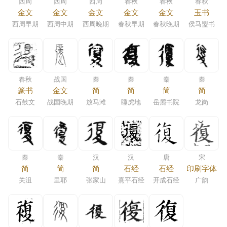
西周
西周
西周
春秋
春秋
春秋
金文
金文
金文
金文
金文
玉书
西周早期
西周中期
西周晚期
春秋早期
春秋晚期
侯马盟书
春秋
战国
秦
秦
秦
秦
篆书
金文
简
简
简
简
石鼓文
战国晚期
放马滩
睡虎地
岳麓书院
龙岗
秦
秦
汉
汉
唐
宋
简
简
简
石经
石经
印刷字体
关沮
里耶
张家山
熹平石经
开成石经
广韵