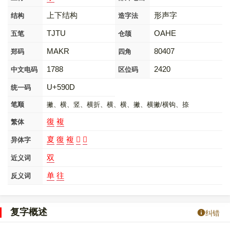
上下结构
形声字
结构
造字法
TJTU
OAHE
五笔
仓颉
MAKR
80407
郑码
四角
1788
2420
中文电码
区位码
U+590D
统一码
笔顺
撇、横、竖、横折、横、横、撇、横撇/横钩、捺
復
複
繁体
㚆
復
複
𠰞
𡕨
异体字
双
近义词
单
往
反义词
复字概述
纠错