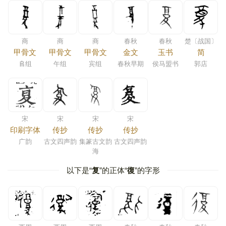
商
商
商
春秋
春秋
楚〔战国〕
甲骨文
甲骨文
甲骨文
金文
玉书
简
𠂤组
午组
宾组
春秋早期
侯马盟书
郭店
宋
宋
宋
宋
印刷字体
传抄
传抄
传抄
广韵
古文四声韵
集篆古文韵
古文四声韵
海
以下是“
复
”的正体“
復
”的字形