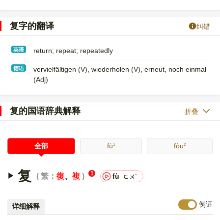
复字的翻译
纠错
英语
return; repeat; repeatedly
德语
vervielfältigen (V)​, wiederholen (V)​, erneut, noch einmal
(Adj)
复的国语辞典解释
折叠
1
2
全部
fù
fòu
复
1
fù
繁：
復
、
複
ㄈㄨˋ
例证
详细解释