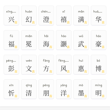
〔复〕字的近义词是
双
，反义词是
单、往
，异体字是
、
、
、
𠰞
𡕨
、
。
xīng,xìng
huàn
chéng,dèng
xǐ
mǎn
huá,huà,huā
兴
幻
澄
禧
满
华
吉
吉
吉
吉
吉
吉
fú
miǎn
hǎi
hào
wǔ
háo
福
冕
海
灏
武
豪
吉
吉
吉
吉
吉
péng,bāng
wén
fāng
fēng,fěng
huì
bó
彭
文
方
风
惠
博
吉
吉
吉
吉
吉
吉
xīn
qīng
péng
yáng
mò
míng
忻
清
朋
洋
墨
明
吉
吉
吉
吉
吉