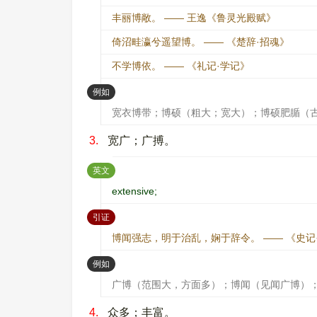
丰丽博敞。 —— 王逸《鲁灵光殿赋》
倚沼畦瀛兮遥望博。 —— 《楚辞·招魂》
不学博依。 —— 《礼记·学记》
：
例如
宽衣博带；博硕（粗大；宽大）；博硕肥腯（
3.
宽广；广搏。
：
英文
extensive;
：
引证
博闻强志，明于治乱，娴于辞令。 —— 《史记
：
例如
广博（范围大，方面多）；博闻（见闻广博）
4.
众多；丰富。