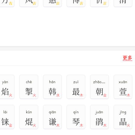
吉
吉
吉
吉
吉
更多
yàn
chè
hán
zuì
zhāo,cháo
xuān
焰
掣
韩
最
朝
萱
火
火
水
木
金
木
lái
kūn
qiān
qín
juān
jīng
铼
焜
谦
琴
鹃
晶
金
火
木
木
木
火