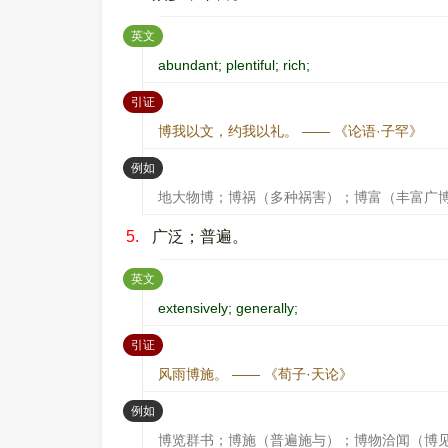
：
英文
abundant; plentiful; rich;
：
引证
博我以文，约我以礼。 —— 《论语·子罕》
：
例如
地大物博；博祸（多种祸害）；博富（丰富广
5.
广泛；普遍。
：
英文
extensively; generally;
：
引证
风雨博施。 —— 《荀子·天论》
：
例如
博览群书；博施（普遍施与）；博物洽闻（博