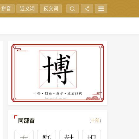
拼音
近义词
反义词
同部首
(
十部
)