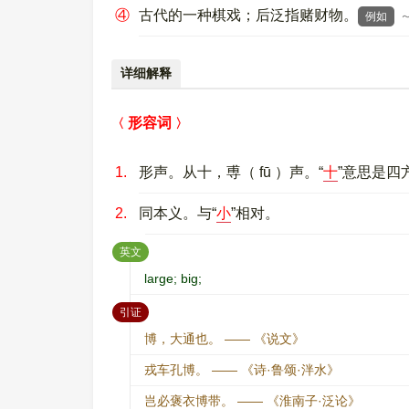
④
古代的一种棋戏；后泛指赌财物。
例如
详细解释
形容词
1.
形声。从十，尃（ fū ）声。“
十
”意思是四
2.
同本义。与“
小
”相对。
：
英文
large; big;
：
引证
博，大通也。 —— 《说文》
戎车孔博。 —— 《诗·鲁颂·泮水》
岂必褒衣博带。 —— 《淮南子·泛论》