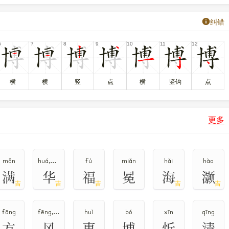
纠错
中日韩统一表意文字 (基本汉字)
，10进制： 21338，UTF-32：
号
2521
，属
常用字
。
横
横
竖
点
横
竖钩
点
更多
mǎn
huá,huà,huā
fú
miǎn
hǎi
hào
满
华
福
冕
海
灏
吉
吉
吉
吉
吉
fāng
fēng,fěng
huì
bó
xīn
qīng
方
风
惠
博
忻
清