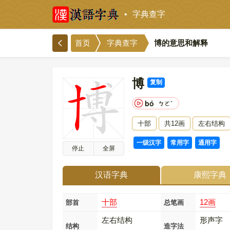
字典查字
博的意思和解释
首页
字典查字
博
复制
bó
ㄅㄛˊ
十部
共12画
左右结构
一级汉字
常用字
通用字
停止
全屏
汉语字典
康熙字典
十部
12画
部首
总笔画
左右结构
形声字
结构
造字法