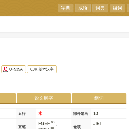
字典
成语
词典
组词
U+535A
CJK 基本汉字
说文解字
组词
水
10
五行
部外笔画
86
FGEF
、
JIBI
五笔
仓颉
98