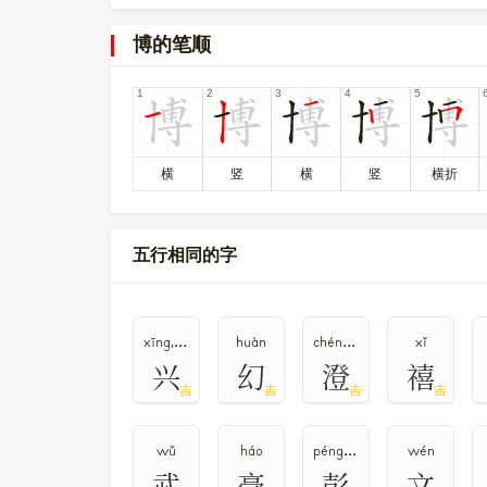
1809
。
博的笔顺
〔博〕字的UNICODE是
U+535A
，位于UNICODE的
0000535A，UTF-8：E5 8D 9A。
〔博〕字在
《通用规范汉字表》
的
一级字表
中，序
愽
簙
𩫯
〔博〕字反义词是
专
，异体字是
、
、
。
横
竖
横
竖
横折
五行相同的字
xīng,xìng
huàn
chéng,dèng
xǐ
兴
幻
澄
禧
吉
吉
吉
吉
wǔ
háo
péng,bāng
wén
武
豪
彭
文