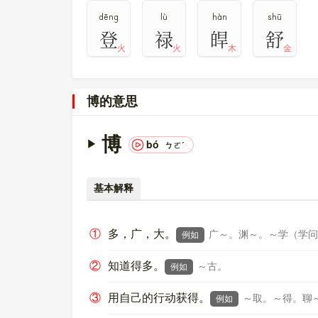
dēng
lù
hàn
shū
登
禄
皔
舒
火
火
木
金
博的意思
博
bó
ㄅㄛˊ
基本解释
①
多，广，大。
广～。渊～。～学（学问
例如
②
知道得多。
～古。
例如
③
用自己的行动获得。
～取。～得。聊
例如