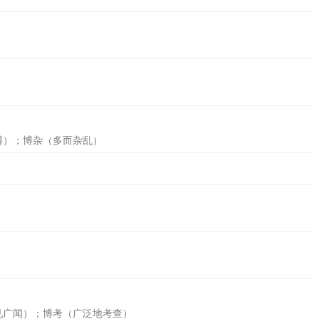
博）；博杂（多而杂乱）
见广闻）；博考（广泛地考查）