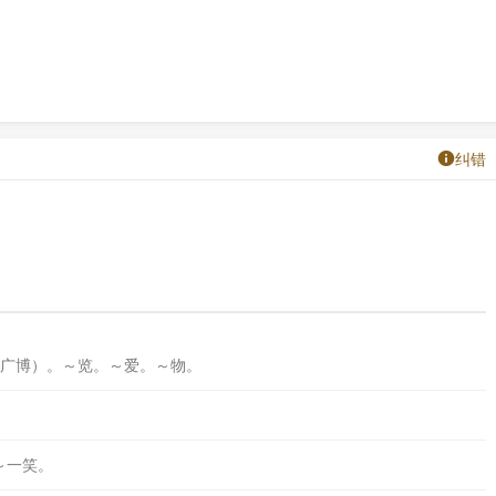
纠错
广博）。～览。～爱。～物。
～一笑。