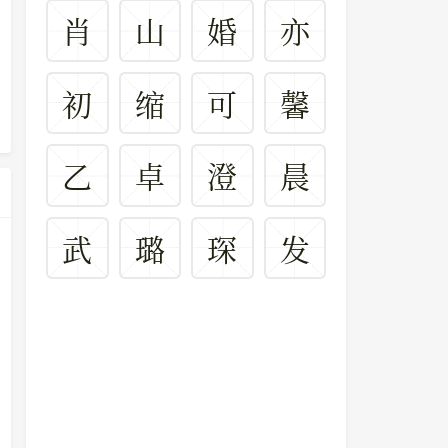
肖
山
婚
亦
初
缩
可
馨
乙
卓
澄
晨
武
璐
琛
发