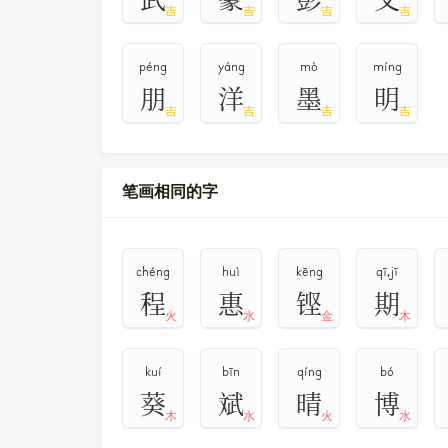
吉
吉
吉
吉
péng
yáng
mò
míng
朋
洋
墨
明
吉
吉
吉
吉
笔画相同的字
chéng
huì
kēng
qī,jī
程
惠
铿
期
火
水
金
木
kuí
bīn
qíng
bó
葵
斌
晴
博
木
水
火
水