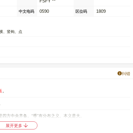
FSFY
0590
1809
中文电码
区位码
横、竖钩、点
纠错
画
。
。
意思是四方中央齐备。“尃”有分布之义。本义是大。
展开更多
四角号码是
43042
，郑码是
EDFD
，中文电码是
0590
，区位码是