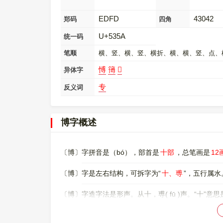
EDFD
43042
郑码
四角
U+535A
统一码
笔顺
横、竖、横、竖、横折、横、横、竖、点、
愽
簙
𩫯
异体字
专
反义词
博字概述
〔博〕字拼音是（bó），部首是
十部
，总笔画是
12
〔博〕字是左右结构，可拆字为“
十、尃
”，五行属水
〔博〕字造字法是形声。从十，尃( fū )声。“十”
86
98
〔博〕字仓颉码是
JIBI
，五笔是
FGEF
，FSFY
，