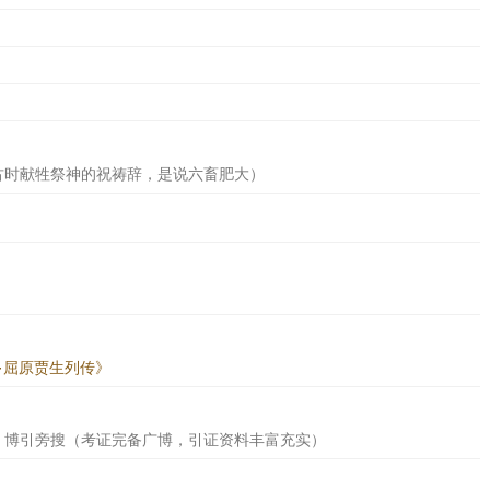
古时献牲祭神的祝祷辞，是说六畜肥大）
·屈原贾生列传》
；博引旁搜（考证完备广博，引证资料丰富充实）