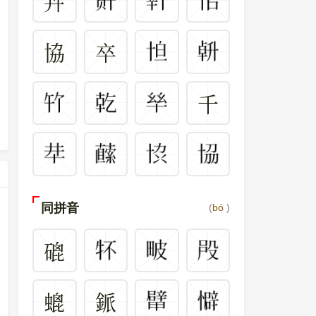
卉
協
卒
千
同拼音
(
bó
)
磇
螕
䤨