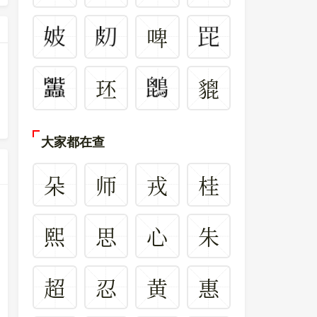
啤
㺽
貔
大家都在查
朵
师
戎
桂
熙
思
心
朱
超
忍
黄
惠