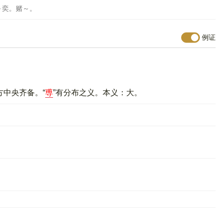
～奕。赌～。
例证
方中央齐备。“
尃
”有分布之义。本义：大。