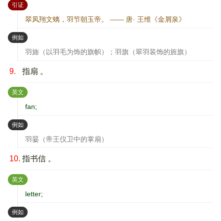
：
引证
翠凤翔文螭，羽节朝玉帝。 —— 唐· 王维《金屑泉》
：
例如
羽旆（以羽毛为饰的旗帜）；羽旗（翠羽装饰的旌旗）
9.
指扇 。
：
英文
fan;
：
例如
羽翣（帝王仪卫中的掌扇）
10.
指书信 。
：
英文
letter;
：
例如