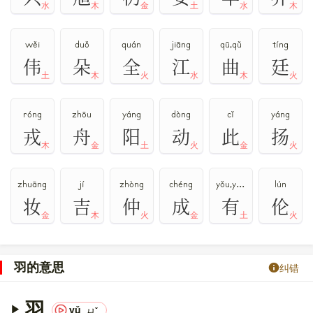
水
木
金
土
水
木
wěi
duǒ
quán
jiāng
qū,qǔ
tíng
伟
朵
全
江
曲
廷
土
木
火
水
木
火
róng
zhōu
yáng
dòng
cǐ
yáng
戎
舟
阳
动
此
扬
木
金
土
火
金
火
zhuāng
jí
zhòng
chéng
yǒu,yòu
lún
妆
吉
仲
成
有
伦
金
木
火
金
土
火
羽的意思
纠错
羽
yǔ
ㄩˇ