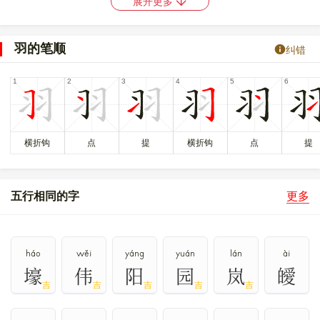
展开更多
)形。“羽”是汉字的一个部首，从“羽”的字多与羽毛有关。本义
是鸟毛，特指鸟的长毛。
羽的笔顺
纠错
〔羽〕字仓颉码是
SMSIM
，五笔是
NNYG
，四角号码是
17120
，郑
码是
YTYT
，中文电码是
5038
，区位码是
5180
。
〔羽〕字的UNICODE是
U+7FBD
，位于UNICODE的
中日韩统一表
意文字 (基本汉字)
，10进制： 32701，UTF-32：
00007FBD，UTF-8：E7 BE BD。
横折钩
点
提
横折钩
点
提
〔羽〕字在
《通用规范汉字表》
的
一级字表
中，序号
0585
，属
常
用字
。
五行相同的字
更多
䨒
羽
𦏲
〔羽〕字异体字是
、
、
。
háo
wěi
yáng
yuán
lán
ài
壕
伟
阳
园
岚
皧
吉
吉
吉
吉
吉