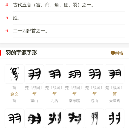
4.
古代五音（宫、商、角、征、羽）之一。
5.
姓。
6.
二一四部首之一。
羽的字源字形
纠错
商
楚〔战国〕
楚〔战国〕
楚〔战国〕
楚〔战国〕
楚〔战国〕
金文
简
简
简
简
简
商
望山
九店
秦家嘴
包山
天星观