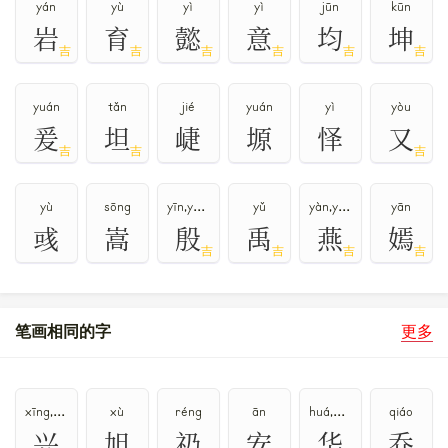
yán
yù
yì
yì
jūn
kūn
岩
育
懿
意
均
坤
吉
吉
吉
吉
吉
吉
yuán
tǎn
jié
yuán
yì
yòu
爰
坦
崨
塬
怿
又
吉
吉
吉
yù
sōng
yīn,yān,yǐn
yǔ
yàn,yān
yān
彧
嵩
殷
禹
燕
嫣
吉
吉
吉
吉
笔画相同的字
更多
xīng,xìng
xù
réng
ān
huá,huà,huā
qiáo
兴
旭
礽
安
华
乔