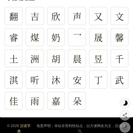
翻
吉
欣
声
又
文
睿
煤
奶
乛
晟
馨
土
洲
胡
晨
昱
千
淇
听
沐
安
丁
武
佳
雨
嘉
朵
© 2026
汉语字
免责声明：本站非营利性站点，以方便网友为主，仅供学
典
习。