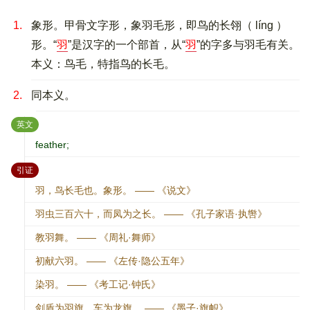
1.
象形。甲骨文字形，象羽毛形，即鸟的长翎（ líng ）
形。“
羽
”是汉字的一个部首，从“
羽
”的字多与羽毛有关。
本义：鸟毛，特指鸟的长毛。
2.
同本义。
：
英文
feather;
：
引证
羽，鸟长毛也。象形。 —— 《说文》
羽虫三百六十，而凤为之长。 —— 《孔子家语·执辔》
教羽舞。 —— 《周礼·舞师》
初献六羽。 —— 《左传·隐公五年》
染羽。 —— 《考工记·钟氏》
剑盾为羽旗，车为龙旗。 —— 《墨子·旗帜》