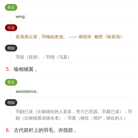
：
英文
wing;
：
引证
双燕戏云崖，羽翰始差池。 —— 南朝宋· 鲍照《咏双燕》
：
例如
羽肢（肢膀）；羽翎（鸟翼）
5.
喻相辅翼 。
：
英文
assistance;
：
例如
羽翮已就（比喻辅佐的人甚多，势力已巩固。羽翼已成）；羽
翮（比喻辅翼或辅佐者）；羽翼（辅佐；维护；辅佐的人）
6.
古代箭杆上的羽毛。亦指箭 。