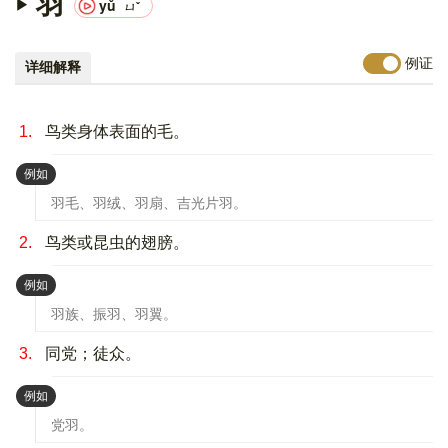
羽
yǔ
ㄩˇ
例证
详细解释
1.
鸟类身体表面的毛。
：
例如
羽毛、羽绒、羽扇、吉光片羽。
2.
鸟类或昆虫的翅膀。
：
例如
羽族、振羽、羽翼。
3.
同党；徒众。
：
例如
党羽。