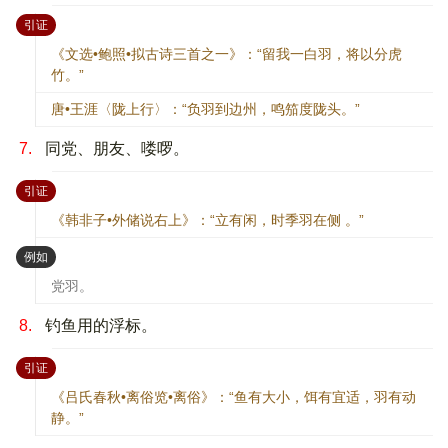
：
引证
《文选•鲍照•拟古诗三首之一》：“留我一白羽，将以分虎
竹。”
唐•王涯〈陇上行〉：“负羽到边州，鸣笳度陇头。”
7.
同党、朋友、喽啰。
：
引证
《韩非子•外储说右上》：“立有闲，时季羽在侧 。”
：
例如
党羽。
8.
钓鱼用的浮标。
：
引证
《吕氏春秋•离俗览•离俗》：“鱼有大小，饵有宜适，羽有动
静。”