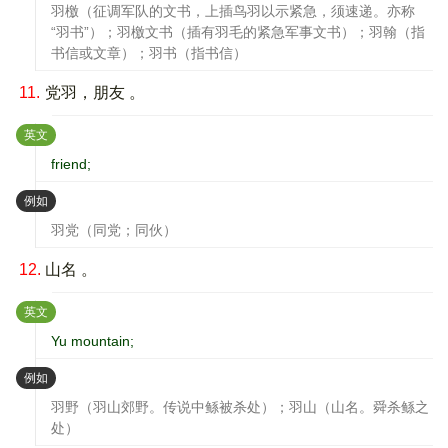
羽檄（征调军队的文书，上插鸟羽以示紧急，须速递。亦称
“羽书”）；羽檄文书（插有羽毛的紧急军事文书）；羽翰（指
书信或文章）；羽书（指书信）
11.
党羽，朋友 。
：
英文
friend;
：
例如
羽党（同党；同伙）
12.
山名 。
：
英文
Yu mountain;
：
例如
羽野（羽山郊野。传说中鲧被杀处）；羽山（山名。舜杀鲧之
处）