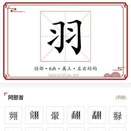
同部首
(
羽部
)
翙
翬
䎑