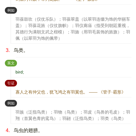
：
例如
羽葆鼓吹（仪仗乐队）；羽葆翠盖（以翠羽连缀为饰的华丽车
盖）；羽葆花旌（仪仗旗帜）；羽仪廊庙（指受到朝廷重视，
其德行为满朝文武之楷模）；羽旆（用羽毛装饰的旌旗）；羽
佩（以翠羽为饰的佩带）
3.
鸟类。
：
英文
bird;
：
引证
寡人之有仲父也，犹飞鸿之有羽翼也。 —— 《管子·霸形》
：
例如
羽族（泛指鸟类）；羽物（鸟类）；羽皮（鸟兽的毛皮）；羽
翔（首翼色青的鸾鸟）；羽翮（泛指鸟类）；羽类（鸟类）
4.
鸟虫的翅膀。