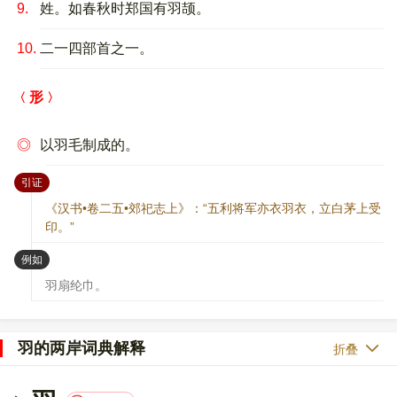
9.
姓。如春秋时郑国有羽颉。
10.
二一四部首之一。
形
◎
以羽毛制成的。
：
引证
《汉书•卷二五•郊祀志上》：“五利将军亦衣羽衣，立白茅上受
印。”
：
例如
羽扇纶巾。
羽的两岸词典解释
折叠