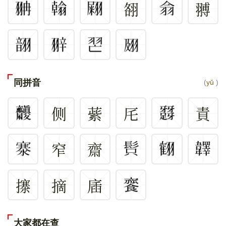
䎊
䎔
同拼音
(
yǔ
)
侧
䔝
厇
責
窄
齋
㩟
摘
㢎
大家都在查