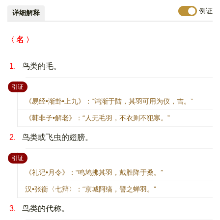
例证
详细解释
名
1.
鸟类的毛。
：
引证
《易经•渐卦•上九》：“鸿渐于陆，其羽可用为仪，吉。”
《韩非子•解老》：“人无毛羽，不衣则不犯寒。”
2.
鸟类或飞虫的翅膀。
：
引证
《礼记•月令》：“鸣鸠拂其羽，戴胜降于桑。”
汉•张衡〈七辩〉：“京城阿缟，譬之蝉羽。”
3.
鸟类的代称。