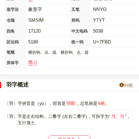
象形字
NNYG
造字法
五笔
SMSIM
YTYT
仓颉
郑码
17120
5038
四角
中文电码
5180
U+7FBD
区位码
统一码
笔顺
横折钩、点、提、横折钩、点、提
䨒
𦏲
异体字
羽字概述
纠错
〔羽〕字拼音是（yǔ），部首是
羽部
，总笔画是
6画
。
〔羽〕字是左右结构，二叠字 (左右二叠字)，可拆字为“
习、习
”，
五行属土。
〔羽〕字造字法是象形。甲骨文字形，象羽毛形，即鸟的长翎( líng