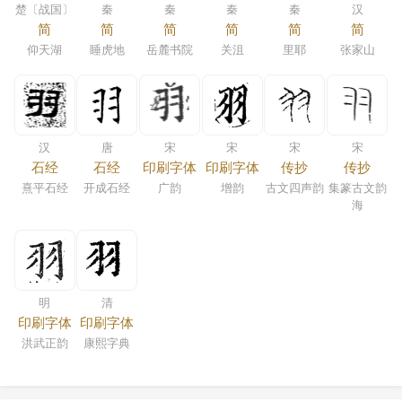
楚〔战国〕
秦
秦
秦
秦
汉
简
简
简
简
简
简
仰天湖
睡虎地
岳麓书院
关沮
里耶
张家山
汉
唐
宋
宋
宋
宋
石经
石经
印刷字体
印刷字体
传抄
传抄
熹平石经
开成石经
广韵
增韵
古文四声韵
集篆古文韵
海
明
清
印刷字体
印刷字体
洪武正韵
康熙字典