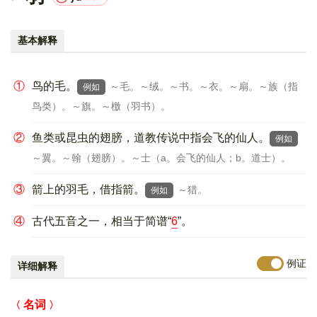
基本解释
①
鸟的毛。
～毛。～绒。～书。～衣。～扇。～族（指
例如
鸟类）。～旗。～檄（羽书）。
②
鱼类或昆虫的翅膀，道教传说中指会飞的仙人。
例如
～翼。～翰（翅膀）。～士（a。会飞的仙人；b。道士）。
③
箭上的羽毛，借指箭。
～猎。
例如
④
古代五音之一，相当于简谱“
6
”。
例证
详细解释
名词