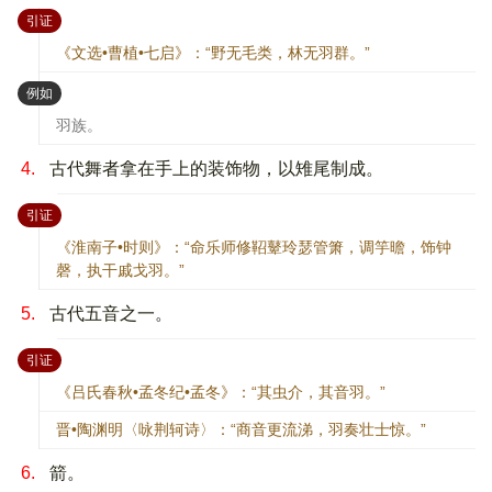
：
引证
《文选•曹植•七启》：“野无毛类，林无羽群。”
：
例如
羽族。
4.
古代舞者拿在手上的装饰物，以雉尾制成。
：
引证
《淮南子•时则》：“命乐师修鞀鼙玲瑟管箫，调竽曕，饰钟
磬，执干戚戈羽。”
5.
古代五音之一。
：
引证
《吕氏春秋•孟冬纪•孟冬》：“其虫介，其音羽。”
晋•陶渊明〈咏荆轲诗〉：“商音更流涕，羽奏壮士惊。”
6.
箭。