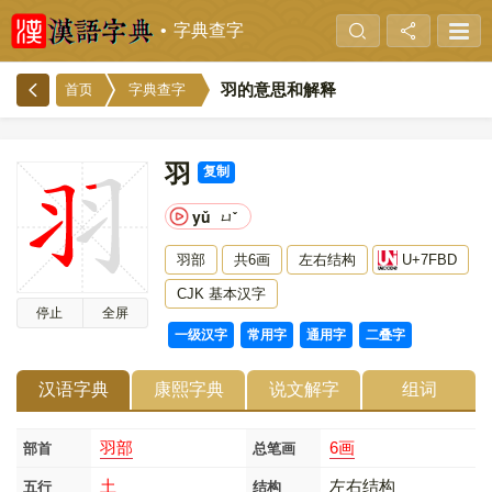
字典查字
羽的意思和解释
首页
字典查字
羽
复制
yǔ
ㄩˇ
羽部
共6画
左右结构
U+7FBD
CJK 基本汉字
停止
全屏
一级汉字
常用字
通用字
二叠字
汉语字典
康熙字典
说文解字
组词
羽部
6画
部首
总笔画
土
左右结构
五行
结构