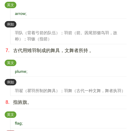
：
英文
arrow;
：
例如
羽队（背着弓箭的队伍）；羽箭（箭。因尾部缀鸟羽，故
称）；羽镞（指箭）
7.
古代用雉羽制成的舞具，文舞者所持 。
：
英文
plume;
：
例如
羽翟（瞿羽所制的舞具）；羽舞（古代一种文舞，舞者执羽）
8.
指旌旗。
：
英文
flag;