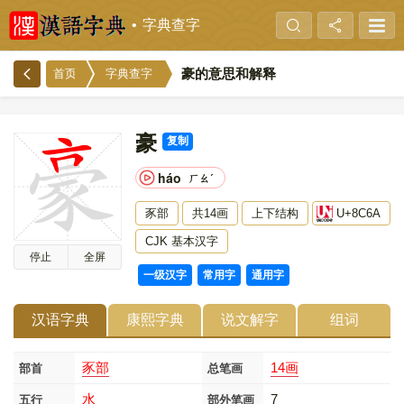
字典查字
豪的意思和解释
首页
字典查字
豪
复制
háo
ㄏㄠˊ
豕部
共14画
上下结构
U+8C6A
CJK 基本汉字
停止
全屏
一级汉字
常用字
通用字
汉语字典
康熙字典
说文解字
组词
豕部
14画
部首
总笔画
水
7
五行
部外笔画