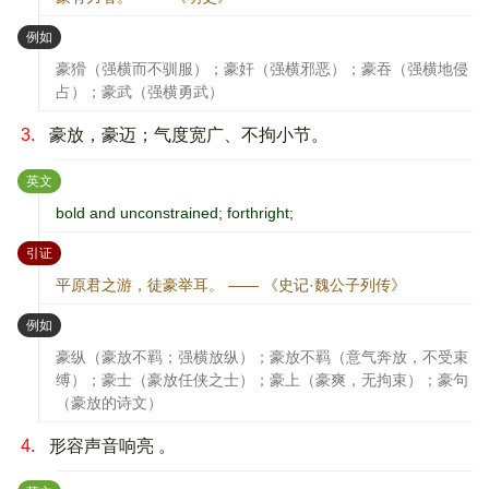
：
例如
豪猾（强横而不驯服）；豪奸（强横邪恶）；豪吞（强横地侵
占）；豪武（强横勇武）
3.
豪放，豪迈；气度宽广、不拘小节。
：
英文
bold and unconstrained; forthright;
：
引证
平原君之游，徒豪举耳。 —— 《史记·魏公子列传》
：
例如
豪纵（豪放不羁；强横放纵）；豪放不羁（意气奔放，不受束
缚）；豪士（豪放任侠之士）；豪上（豪爽，无拘束）；豪句
（豪放的诗文）
4.
形容声音响亮 。