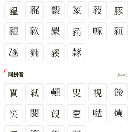
豱
豚
䝐
豯
同拼音
(
háo
)
實
弒
㕜
视
笶
䙾
乭