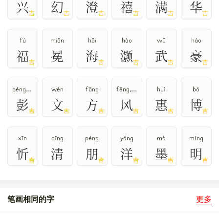
兴
幻
澄
禧
满
华
吉
吉
吉
吉
吉
吉
fú
miǎn
hǎi
hào
wǔ
háo
福
冕
海
灏
武
豪
吉
吉
吉
吉
吉
péng,bāng
wén
fāng
fēng,fěng
huì
bó
彭
文
方
风
惠
博
吉
吉
吉
吉
吉
吉
xīn
qīng
péng
yáng
mò
míng
忻
清
朋
洋
墨
明
吉
吉
吉
吉
吉
笔画相同的字
更多