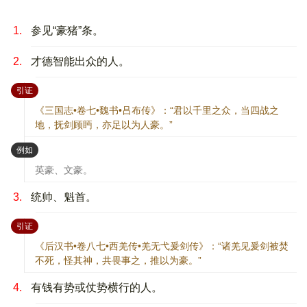
1.
参见“豪猪”条。
2.
才德智能出众的人。
：
引证
《三国志•卷七•魏书•吕布传》：“君以千里之众，当四战之
地，抚剑顾眄，亦足以为人豪。”
：
例如
英豪、文豪。
3.
统帅、魁首。
：
引证
《后汉书•卷八七•西羌传•羌无弋爰剑传》：“诸羌见爰剑被焚
不死，怪其神，共畏事之，推以为豪。”
4.
有钱有势或仗势横行的人。