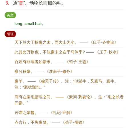
3.
通“
毫
”。动物长而细的毛。
：
英文
long, small hair;
：
引证
天下莫大于秋豪之末，而大山为小。 —— 《庄子·齐物论》
此其比万物也，不似豪末之在于马体乎? —— 《庄子·秋水》
百姓有非理者如豪末。 —— 《荀子·王霸》
察分秋豪。 —— 《淮南子·修务》
豪羊。 —— 《穆天子传》。注：“似髦牛，又豪马、豪牛。
注：“豪犹髭也。”
病有在毫毛腠理之间。 —— 《素问·刺要论》。注：“毛之长者
曰豪。”
若差之豪龞。 —— 《礼记·经解》
齐言行，不失豪釐。 —— 《荀子·儒效》