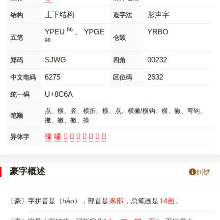
上下结构
形声字
结构
造字法
86
YPEU
、 YPGE
YRBO
五笔
仓颉
98
SJWG
00232
郑码
四角
6275
2632
中文电码
区位码
U+8C6A
统一码
点、横、竖、横折、横、点、横撇/横钩、横、撇、弯钩、
笔顺
撇、撇、撇、捺
儫
嚎
𠢕
𢑸
𩫎
𩫒
𩫕
𩫚
𩫞
异体字
豪字概述
纠错
〔豪〕字拼音是（háo），部首是
豕部
，总笔画是
14画
。