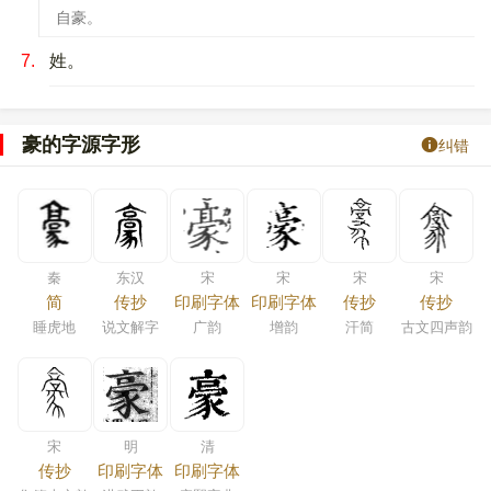
自豪。
7.
姓。
豪的字源字形
纠错
秦
东汉
宋
宋
宋
宋
简
传抄
印刷字体
印刷字体
传抄
传抄
睡虎地
说文解字
广韵
增韵
汗简
古文四声韵
宋
明
清
传抄
印刷字体
印刷字体