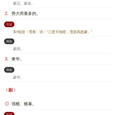
豪迈、豪放。
2.
势大而量多的。
：
引证
宋•陆游〈雪夜〉诗：“三更天地暗，雪急风愈豪。”
：
例如
豪雨。
3.
奢华。
：
例如
豪华。
副
◎
强横、横暴。
：
引证