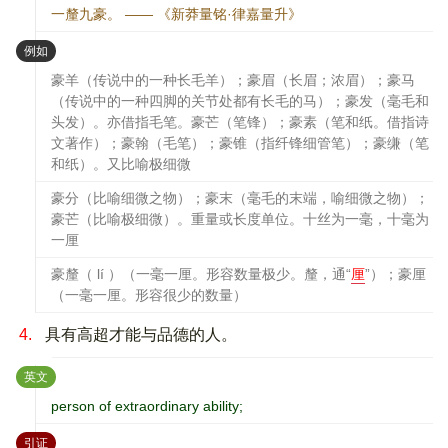
一釐九豪。 —— 《新莽量铭·律嘉量升》
：
例如
豪羊（传说中的一种长毛羊）；豪眉（长眉；浓眉）；豪马
（传说中的一种四脚的关节处都有长毛的马）；豪发（毫毛和
头发）。亦借指毛笔。豪芒（笔锋）；豪素（笔和纸。借指诗
文著作）；豪翰（毛笔）；豪锥（指纤锋细管笔）；豪缣（笔
和纸）。又比喻极细微
豪分（比喻细微之物）；豪末（毫毛的末端，喻细微之物）；
豪芒（比喻极细微）。重量或长度单位。十丝为一毫，十毫为
一厘
豪釐（ lí ）（一毫一厘。形容数量极少。釐，通“
厘
”）；豪厘
（一毫一厘。形容很少的数量）
4.
具有高超才能与品德的人。
：
英文
person of extraordinary ability;
：
引证