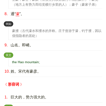
（地方上有势力而结党横行乡里的人）；豪子（豪家子弟）
8.
通“
濠
”。
：
例如
豪濮（古代濠水和濮水的并称。庄子曾游于濠，钓于濮，因以
借指隐者的居处）
9.
山名。即崤。
：
英文
the Hao mountain;
10.
姓。宋代有豪彦。
形容词
1.
巨大的，势力强大的。