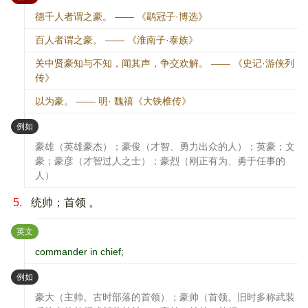
德千人者谓之豪。 —— 《鹖冠子·博选》
百人者谓之豪。 —— 《淮南子·泰族》
关中贤豪知与不知，闻其声，争交欢解。 —— 《史记·游侠列
传》
以为豪。 —— 明· 魏禧《大铁椎传》
：
例如
豪雄（英雄豪杰）；豪俊（才智、勇力出众的人）；英豪；文
豪；豪彦（才智过人之士）；豪烈（刚正有为、勇于任事的
人）
5.
统帅；首领 。
：
英文
commander in chief;
：
例如
豪大（主帅。古时部落的首领）；豪帅（首领。旧时多称武装