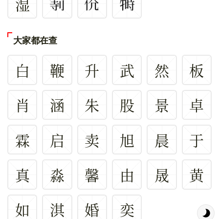
湿
大家都在查
白
鞭
升
武
然
板
肖
涵
朱
股
景
卓
霖
启
卖
旭
晨
于
真
淼
馨
由
晟
黄
如
淇
婚
奕