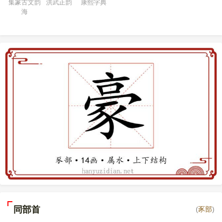
集篆古文韵
洪武正韵
康熙字典
海
同部首
(
豕部
)