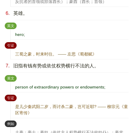
反抗者的首领或部落酋长）；豪酋（酋长；首领）
6.
英雄。
：
英文
hero;
：
引证
三蜀之豪，时来时往。 —— 左思《蜀都赋》
7.
旧指有钱有势或依仗权势横行不法的人。
：
英文
person of extraordinary powers or endowments;
：
引证
是儿少秦武阳二岁，而讨杀二豪，岂可近耶? —— 柳宗元《童
区寄传》
：
例如
土豪；豪士；豪奴（依仗主人权势横行不法的奴仆）；豪党