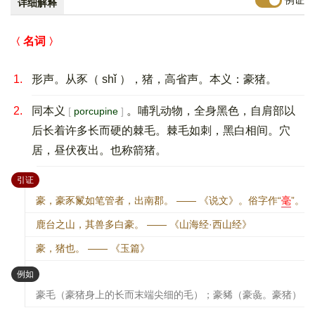
详细解释
名词
1.
形声。从豕（ shǐ ），猪，高省声。本义：豪猪。
2.
同本义
。哺乳动物，全身黑色，自肩部以
porcupine
后长着许多长而硬的棘毛。棘毛如刺，黑白相间。穴
居，昼伏夜出。也称箭猪。
：
引证
豪，豪豕鬣如笔管者，出南郡。 —— 《说文》。俗字作“
毫
”。
鹿台之山，其兽多白豪。 —— 《山海经·西山经》
豪，猪也。 —— 《玉篇》
：
例如
豪毛（豪猪身上的长而末端尖细的毛）；豪豨（豪彘。豪猪）