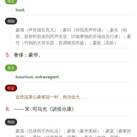
：
英文
loud;
：
例如
豪嘈（声音雄壮高亢）；豪叫（特指高声吟诵）；豪矢（响
箭。发射时箭未到而声先至。比喻事物的开端或先行者）；豪
竹（竹制的大管乐器，音调嘹亮昂扬）；豪歌（高歌）
5.
奢侈；豪华。
：
英文
luxurious; extravagant;
：
引证
近世寇莱公豪侈冠一时，然功业大……
6.
—— 宋· 司马光《训俭示康》
：
例如
豪荡（任侠而不拘礼法）；豪俊（豪华美丽）；豪宴（豪奢的