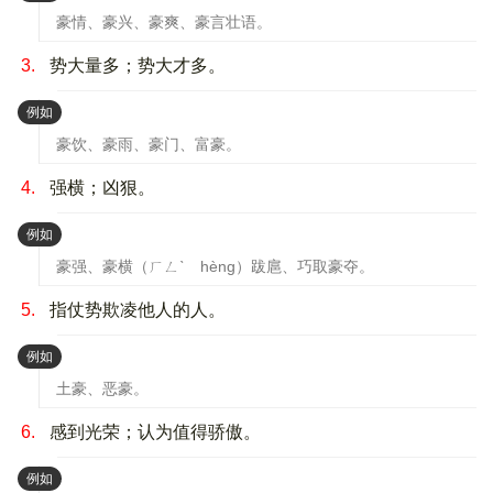
豪情、豪兴、豪爽、豪言壮语。
3.
势大量多；势大才多。
：
例如
豪饮、豪雨、豪门、富豪。
4.
强横；凶狠。
：
例如
豪强、豪横（ㄏㄥˋ hèng）跋扈、巧取豪夺。
5.
指仗势欺凌他人的人。
：
例如
土豪、恶豪。
6.
感到光荣；认为值得骄傲。
：
例如