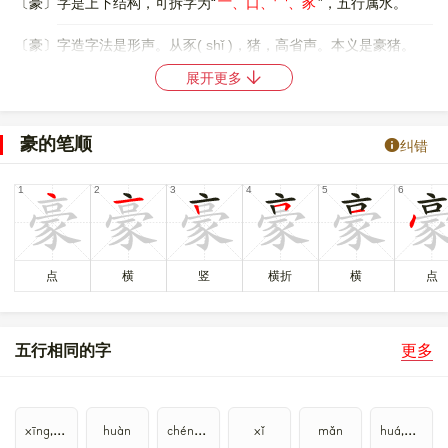
〔豪〕字是上下结构，可拆字为“
亠、口、冖、豕
”，五行属水。
〔豪〕字造字法是形声。从豕( shǐ )，猪，高省声。本义是豪猪。
展开更多
86
98
〔豪〕字仓颉码是
YRBO
，五笔是
YPEU
，YPGE
，四角号码是
00232
，郑码是
SJWG
，中文电码是
6275
，区位码是
2632
。
豪的笔顺
纠错
〔豪〕字的UNICODE是
U+8C6A
，位于UNICODE的
中日韩统一表
意文字 (基本汉字)
，10进制： 35946，UTF-32：
00008C6A，UTF-8：E8 B1 AA。
〔豪〕字在
《通用规范汉字表》
的
一级字表
中，序号
3141
，属
常
用字
。
点
横
竖
横折
横
点
儫
嚎
𠢕
𢑸
𩫎
𩫒
𩫕
𩫚
𩫞
〔豪〕字异体字是
、
、
、
、
、
、
、
、
。
五行相同的字
更多
xīng,xìng
huàn
chéng,dèng
xǐ
mǎn
huá,huà,huā