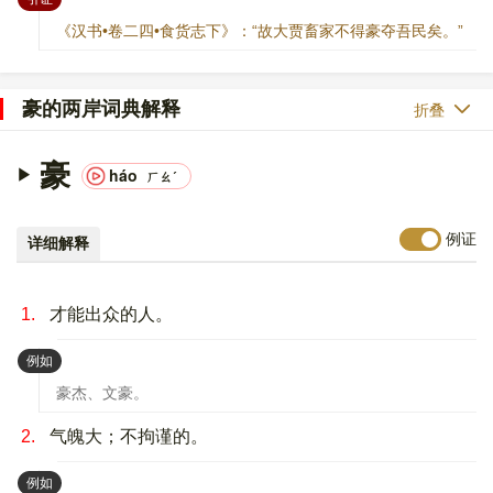
《汉书•卷二四•食货志下》：“故大贾畜家不得豪夺吾民矣。”
豪的两岸词典解释
折叠
豪
háo
ㄏㄠˊ
例证
详细解释
1.
才能出众的人。
：
例如
豪杰、文豪。
2.
气魄大；不拘谨的。
：
例如