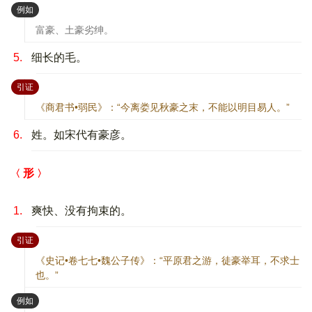
：
例如
富豪、土豪劣绅。
5.
细长的毛。
：
引证
《商君书•弱民》：“今离娄见秋豪之末，不能以明目易人。”
6.
姓。如宋代有豪彦。
形
1.
爽快、没有拘束的。
：
引证
《史记•卷七七•魏公子传》：“平原君之游，徒豪举耳，不求士
也。”
：
例如