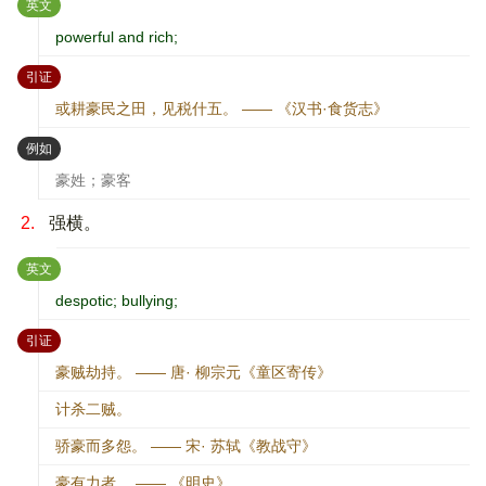
：
英文
powerful and rich;
：
引证
或耕豪民之田，见税什五。 —— 《汉书·食货志》
：
例如
豪姓；豪客
2.
强横。
：
英文
despotic; bullying;
：
引证
豪贼劫持。 —— 唐· 柳宗元《童区寄传》
计杀二贼。
骄豪而多怨。 —— 宋· 苏轼《教战守》
豪有力者。 —— 《明史》