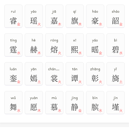
ruì
yáo
jiā
qí
háo
sháo
睿
瑶
嘉
旗
豪
韶
金
火
木
木
水
金
tíng
hè
róng
xī
yáo
bì
霆
赫
熔
熙
暚
碧
水
木
火
水
金
水
luán
yān
cháng,shang
tán
zhāng
yǐ
銮
嫣
裳
谭
彰
旖
金
土
火
火
火
土
wǔ
yuàn
mù
jìng
bìn
jìn
舞
愿
慕
静
膑
墐
水
木
水
金
水
火