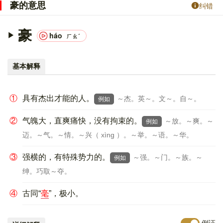
豪的意思
纠错
豪
háo
ㄏㄠˊ
基本解释
①
具有杰出才能的人。
～杰。英～。文～。自～。
例如
②
气魄大，直爽痛快，没有拘束的。
～放。～爽。～
例如
迈。～气。～情。～兴（ xìng ）。～举。～语。～华。
③
强横的，有特殊势力的。
～强。～门。～族。～
例如
绅。巧取～夺。
④
古同“
毫
”，极小。
例证