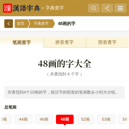
字典查字
48画的字
首页
字典查字
拼音查字
部首查字
笔画查字
48画的字大全
共查找到 4 个字
共查找到4个10画的字，按汉字的部首的笔画数从小到大分组。
总笔画
43画
44画
46画
48画
52画
53画
58