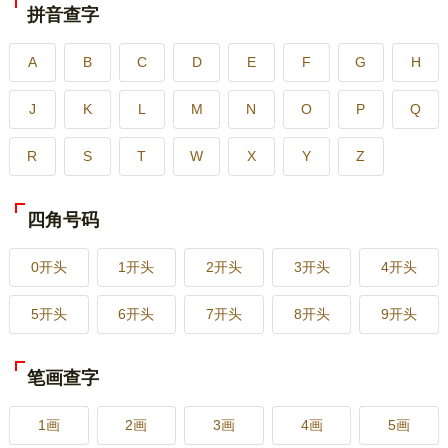
拼音查字
A
B
C
D
E
F
G
H
J
K
L
M
N
O
P
Q
R
S
T
W
X
Y
Z
四角号码
0开头
1开头
2开头
3开头
4开头
5开头
6开头
7开头
8开头
9开头
笔画查字
1画
2画
3画
4画
5画