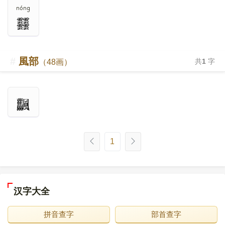
nóng
風部
共
1
字
（48画）
1
汉字大全
拼音查字
部首查字