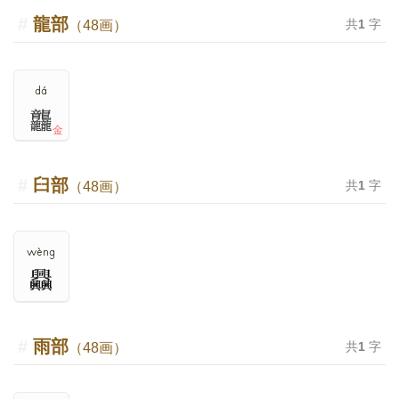
龍部
共
1
字
（48画）
dá
龘
金
臼部
共
1
字
（48画）
wèng
雨部
共
1
字
（48画）