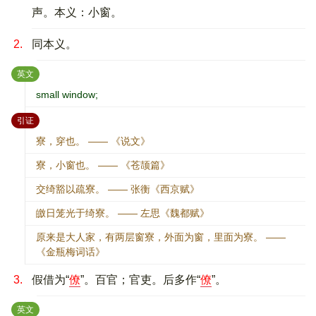
声。本义：小窗。
2.
同本义。
：
英文
small window;
：
引证
寮，穿也。 —— 《说文》
寮，小窗也。 —— 《苍颉篇》
交绮豁以疏寮。 —— 张衡《西京赋》
皦日笼光于绮寮。 —— 左思《魏都赋》
原来是大人家，有两层窗寮，外面为窗，里面为寮。 ——
《金瓶梅词话》
3.
假借为“
僚
”。百官；官吏。后多作“
僚
”。
：
英文