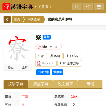
字典查字
寮的意思和解释
首页
字典查字
寮
复制
liáo
ㄌㄧㄠˊ
宀部
共15画
上下结构
U+5BEE
CJK 基本汉字
停止
全屏
二级汉字
通用字
汉语字典
康熙字典
说文解字
组词
宀部
15画
部首
总笔画
火
12
五行
部外笔画