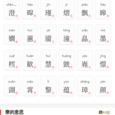
chéng,dèng
hào
jǐn
yì
piāo
hào
澄
暭
瑾
熠
飘
皞
水
木
火
火
火
木
xián
huì
yè
tóng
xiǎo
mò
嫺
蕙
靥
潼
皛
墨
金
木
土
水
水
水
xuě
huān
huì
huàng
yáo
jǐng
樰
歓
慧
皝
嶤
憬
木
水
水
木
火
木
xuān
xiāo
lí
yùn
zhāng
yán
翧
霄
黎
蕴
璋
颜
金
水
火
木
火
木
寮的意思
纠错