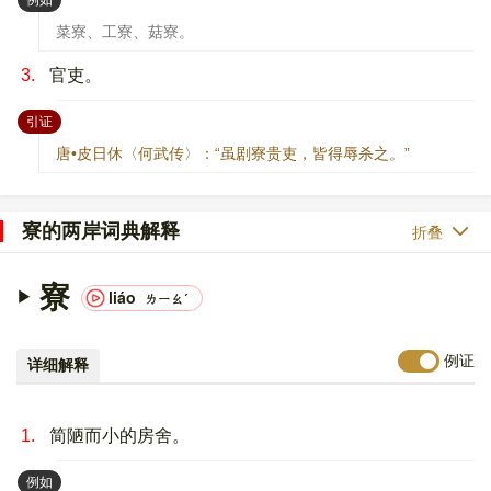
菜寮、工寮、菇寮。
3.
官吏。
：
引证
唐•皮日休〈何武传〉：“虽剧寮贵吏，皆得辱杀之。”
寮的两岸词典解释
折叠
寮
liáo
ㄌㄧㄠˊ
例证
详细解释
1.
简陋而小的房舍。
：
例如