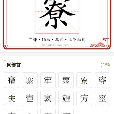
同部首
(
宀部
)
寨
寮
宊