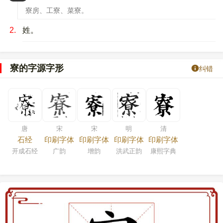
寮房、工寮、菜寮。
2.
姓。
寮的字源字形
纠错
唐
宋
宋
明
清
石经
印刷字体
印刷字体
印刷字体
印刷字体
开成石经
广韵
增韵
洪武正韵
康熙字典