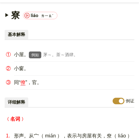
寮
liáo
ㄌㄧㄠˊ
基本解释
①
小屋。
茅～。茶～酒肆。
例如
②
小窗。
③
同“
僚
”，官。
例证
详细解释
名词
1.
形声。从宀（ mián ），表示与房屋有关，尞（ liáo ）