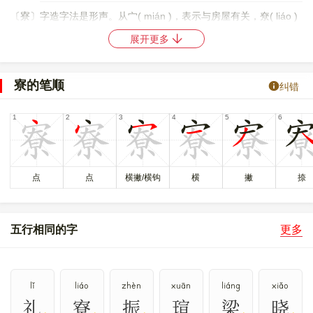
〔寮〕字造字法是形声。从宀( mián )，表示与房屋有关，尞( liáo )
声。本义是小窗。
展开更多
〔寮〕字仓颉码是
JKCF
，五笔是
PDUI
，四角号码是
30906
，郑码
是
WDKK
，中文电码是
1402
，区位码是
6928
。
寮的笔顺
纠错
〔寮〕字的UNICODE是
U+5BEE
，位于UNICODE的
中日韩统一表
意文字 (基本汉字)
，10进制： 23534，UTF-32：
00005BEE，UTF-8：E5 AF AE。
〔寮〕字在
《通用规范汉字表》
的
二级字表
中，序号
6008
。
点
点
横撇/横钩
横
撇
捺
僚
竂
寮
𥨤
𥨽
〔寮〕字异体字是
、
、
、
、
。
五行相同的字
更多
lǐ
liáo
zhèn
xuān
liáng
xiǎo
礼
寮
振
瑄
梁
晓