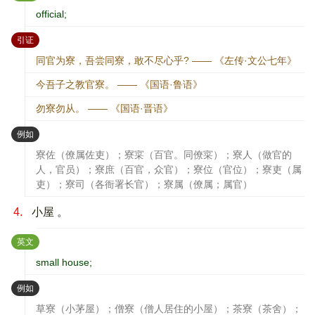
official;
：
引证
同官为寮，吾尝同寮，敢不尽心乎? —— 《左传·文公七年》
今吾子之教官寮。 —— 《国语·鲁语》
勿寮勿从。 —— 《国语·晋语》
：
例如
寮佐（僚属佐吏）；寮寀（百官。同僚寀）；寮人（做官的
人，官员）；寮庶（百官，众官）；寮位（官位）；寮吏（属
吏）；寮司（各衙署长官）；寮属（僚属；属官）
4.
小屋 。
：
英文
small house;
：
例如
草寮（小茅屋）；僧寮（僧人居住的小屋）；茶寮（茶舍）；