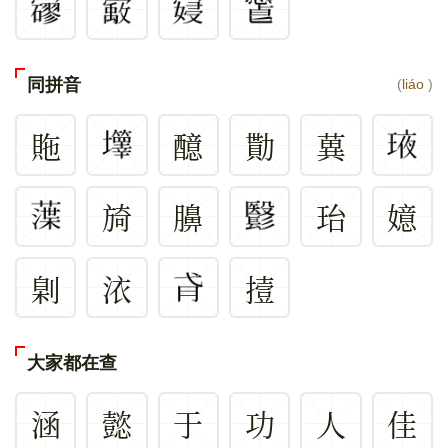
同拼音
(
liáo
)
䝯
醷
勩
䔬
旑
䑄
珆
嬑
㓷
㳖
撎
大家都在查
涵
懿
于
功
人
佳