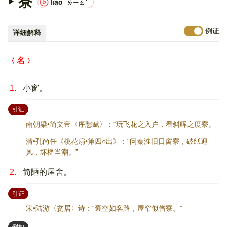
寮
liáo
ㄌㄧㄠˊ
例证
详细解释
名
1.
小窗。
：
引证
南朝梁•简文帝〈序愁赋〉：“玩飞花之入户，看斜晖之度寮。”
清•孔尚任《桃花扇•第四○出》：“问秦淮旧日窗寮，破纸迎
风，坏槛当潮。”
2.
简陋的屋舍。
：
引证
宋•陆游〈贫居〉诗：“囊空如客路，屋窄似僧寮。”
：
例如