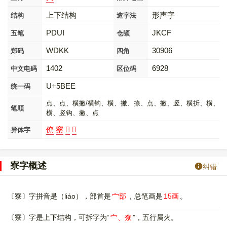
上下结构
形声字
结构
造字法
PDUI
JKCF
五笔
仓颉
WDKK
30906
郑码
四角
1402
6928
中文电码
区位码
U+5BEE
统一码
点、点、横撇/横钩、横、撇、捺、点、撇、竖、横折、横、
笔顺
横、竖钩、撇、点
僚
竂
𥨤
𥨽
异体字
寮字概述
纠错
〔寮〕字拼音是（liáo），部首是
宀部
，总笔画是
15画
。
〔寮〕字是上下结构，可拆字为“
宀、尞
”，五行属火。