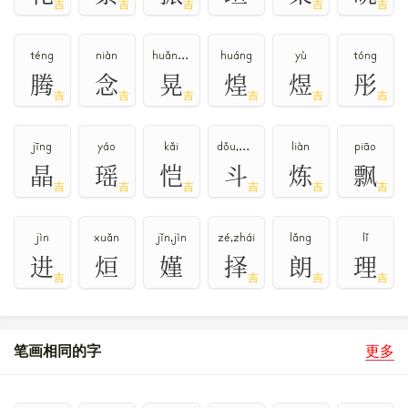
吉
吉
吉
吉
吉
téng
niàn
huǎng,huàng
huáng
yù
tóng
腾
念
晃
煌
煜
彤
吉
吉
吉
吉
吉
吉
jīng
yáo
kǎi
dǒu,dòu
liàn
piāo
晶
瑶
恺
斗
炼
飘
吉
吉
吉
吉
吉
吉
jìn
xuǎn
jǐn,jìn
zé,zhái
lǎng
lǐ
进
烜
嫤
择
朗
理
吉
吉
吉
吉
笔画相同的字
更多