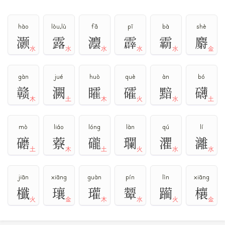
hào
lòu,lù
fǎ
pī
bà
shè
灏
露
灋
霹
霸
麝
水
水
水
水
水
金
gàn
jué
huò
què
àn
bó
赣
灍
矐
礭
黯
礴
木
土
木
火
水
土
mò
liáo
lóng
làn
qú
lí
礳
藔
礲
瓓
灈
灕
土
木
土
火
水
水
jiān
xiāng
guàn
pín
lìn
xiāng
櫼
瓖
瓘
颦
躏
欀
火
金
木
水
火
金