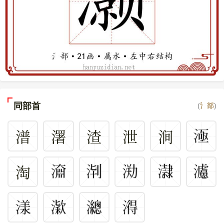
同部首
(
氵部
)
潽
濖
渣
泄
涧
淘