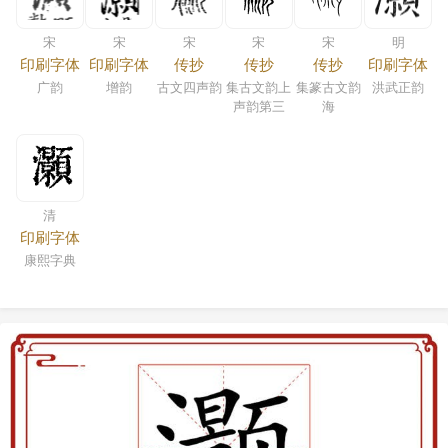
宋
宋
宋
宋
宋
明
印刷字体
印刷字体
传抄
传抄
传抄
印刷字体
广韵
增韵
古文四声韵
集古文韵上
集篆古文韵
洪武正韵
声韵第三
海
清
印刷字体
康熙字典