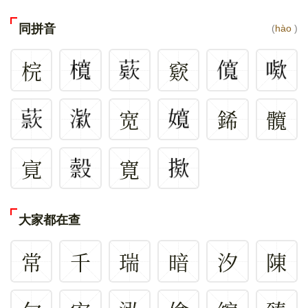
同拼音
(
hào
)
梡
窽
宽
䤭
髖
㝟
寛
大家都在查
常
千
瑞
暗
汐
陳