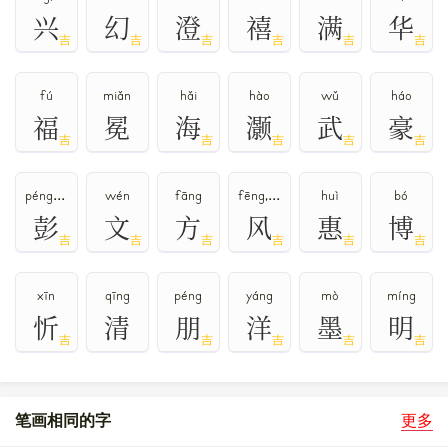
兴
幻
澄
禧
满
华
吉
吉
吉
吉
吉
吉
fú
miǎn
hǎi
hào
wǔ
háo
福
冕
海
灏
武
豪
吉
吉
吉
吉
吉
péng,bāng
wén
fāng
fēng,fěng
huì
bó
彭
文
方
风
惠
博
吉
吉
吉
吉
吉
吉
xīn
qīng
péng
yáng
mò
míng
忻
清
朋
洋
墨
明
吉
吉
吉
吉
吉
笔画相同的字
更多