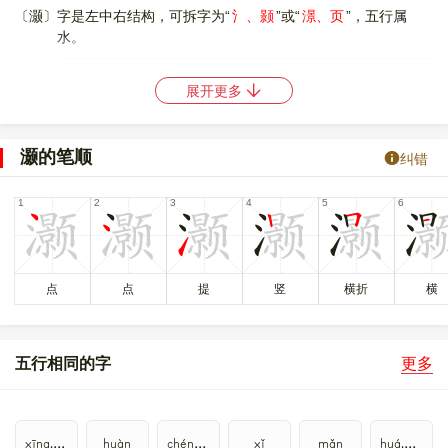
〔灏〕字是左中右结构，可拆字为“
氵、颢
”或“
澋、页
”，五行属
水。
〔灏〕字造字法是 形声字兼会意，灏，从水，频声。“水”“颢”为
展开更多
“灏”。本义是豆汁；又义为白色的水体。
〔灏〕字仓颉码是
EAFO
，五笔是
IJYM
，四角号码是
31182
，郑码
灏的笔顺
纠错
是
VKKG
，中文电码是
3493
，区位码是
6916
。
〔灏〕字的UNICODE是
U+704F
，位于UNICODE的
中日韩统一表
意文字 (基本汉字)
，10进制： 28751，UTF-32：
0000704F，UTF-8：E7 81 8F。
〔灏〕字在
《通用规范汉字表》
的
二级字表
中，序号
6459
。
点
点
提
竖
横折
横
〔灏〕字异体字是
灝
。
五行相同的字
更多
xīng,xìng
huàn
chéng,dèng
xǐ
mǎn
huá,huà,huā