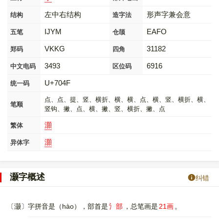
左中右结构
形声字兼会意
结构
造字法
IJYM
EAFO
五笔
仓颉
VKKG
31182
郑码
四角
3493
6916
中文电码
区位码
U+704F
统一码
点、点、提、竖、横折、横、横、点、横、竖、横折、横、
笔顺
竖钩、撇、点、横、撇、竖、横折、撇、点
灝
繁体
灝
异体字
灏字概述
纠错
〔灏〕字拼音是（hào），部首是
氵部
，总笔画是
21画
。