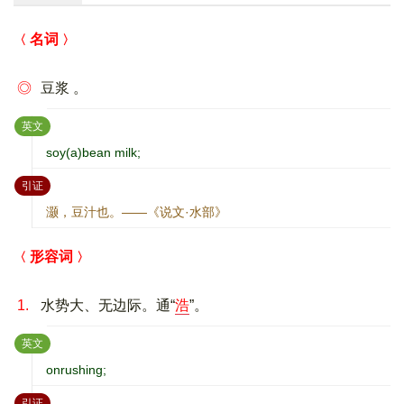
名词
◎
豆浆 。
：
英文
soy(a)bean milk;
：
引证
灏，豆汁也。——《说文·水部》
形容词
1.
水势大、无边际。通“
浩
”。
：
英文
onrushing;
：
引证