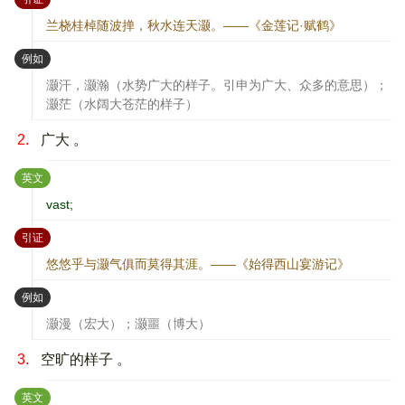
兰桡桂棹随波掸，秋水连天灏。——《金莲记·赋鹤》
：
例如
灏汗，灏瀚（水势广大的样子。引申为广大、众多的意思）；
灏茫（水阔大苍茫的样子）
2.
广大 。
：
英文
vast;
：
引证
悠悠乎与灏气俱而莫得其涯。——《始得西山宴游记》
：
例如
灏漫（宏大）；灏噩（博大）
3.
空旷的样子 。
：
英文