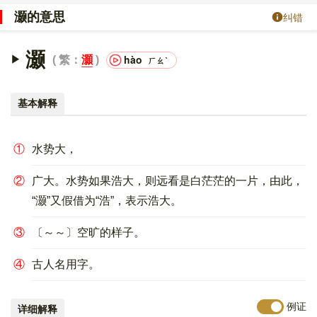
灏的意思
纠错
灏
hào
繁：
灝
ㄏㄠˋ
基本解释
①
水势大，
②
广大。水势如果浩大，则远看是白茫茫的一片，由此，
“灏”又假借为“浩”，表示浩大。
③
〔～～〕空旷的样子。
④
古人名用字。
例证
详细解释