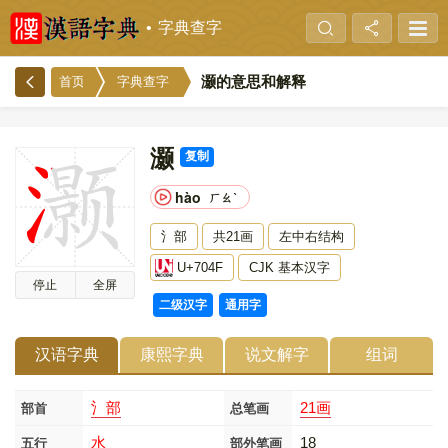
字典查字
灏的意思和解释
首页
字典查字
灏
复制
hào
ㄏㄠˋ
氵部
共21画
左中右结构
U+704F
CJK 基本汉字
停止
全屏
二级汉字
通用字
汉语字典
康熙字典
说文解字
组词
氵部
21画
部首
总笔画
水
18
五行
部外笔画